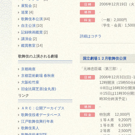
2006年12月19日（
展覧会
[1]
-
巡業
[4]
歌舞伎本公演
[44]
〈一般〉2,000円
〈学生・会員〉1,50
自主公演
[10]
記録映画鑑賞
[2]
詳細はコチラ
講演会
[2]
鑑賞教室
[14]
歌舞伎の上演される劇場
国立劇場１２月歌舞伎公演
「元禄忠臣蔵〈第三部〉」
京都南座
京都芸術劇場 春秋座
2006年12月3日(日) 
大阪松竹座
12時開演（15時50
※8日は16時30分開
旧金比羅芝居(金丸座)
※15日は11時30分
リンク
時30分終演予定）
-
ＡＲＣ：公開アーカイブス
特別席 12,000円 
歌舞伎役者データベース
１等Ａ席 9,200円 
江戸歌舞伎興行年表
１等Ｂ席 6,100円 
歌舞伎美人
２等席 2,500円 
歌舞伎役者SITE