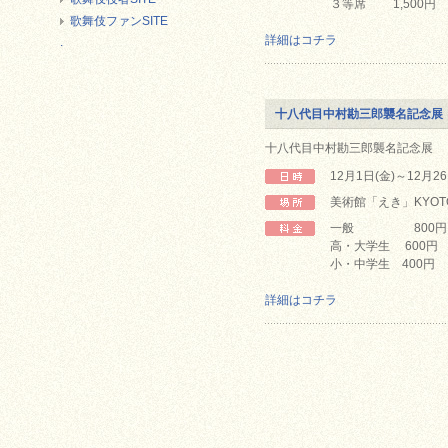
３等席 1,500円 
歌舞伎ファンSITE
詳細はコチラ
.
十八代目中村勘三郎襲名記念展
十八代目中村勘三郎襲名記念展
12月1日(金)～12月2
美術館「えき」KYOT
一般 800円
高・大学生 600円
小・中学生 400円
詳細はコチラ