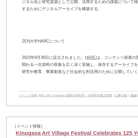
ジタル化と研究資源として公開、活用するための課題について検
するためにデジタルアーカイブを構築する。
ZEN
大学
HARC
について
2023
年
9
月
30
日に設立されました。
HARC
は、コンテンツ産業の
関わる一次資料の収集を広く深く実施し、保存するアーカイブを
研究や教育、事業創造など社会的な利活用のために公開していく
イベント情報
ARC-iJAC Activities
,
国際共同利用・共同研究拠点関連
|
記事詳細
|
[編集]
［イベント情報］
Kinugasa Art Village Festival Celebrates 125