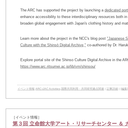
The ARC has supported the project by launching a
dedicated port
enhance accessibility to these interdisciplinary resources both in
broaden global engagement with Japan's clothing history and mate
Learn more about the project in the NCC's blog post
"Japanese St
Culture with the Shinsō Digital Archive,"
co-authored by Dr. Haruk
Explore portal site of the Shinso Culture Digital Archive in the ARC
https://www.arc.ritsumei.ac.jp/lib/vm/shinsou/
イベント情報
ARC-iJAC Activities
,
国際共同利用・共同研究拠点関連
|
記事詳細
|
[編集]
［イベント情報］
第３回 立命館大学アート・リサーチセンター ＆