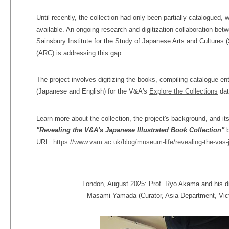
Until recently, the collection had only been partially catalogued
available. An ongoing research and digitization collaboration be
Sainsbury Institute for the Study of Japanese Arts and Cultures
(ARC) is addressing this gap.
The project involves digitizing the books, compiling catalogue ent
(Japanese and English) for the V&A's
Explore the Collections
dat
Learn more about the collection, the project's background, and i
"Revealing the V&A's Japanese Illustrated Book Collection"
b
URL:
https://www.vam.ac.uk/blog/museum-life/revealing-the-vas-j
London, August 2025: Prof. Ryo Akama and his dig
Masami Yamada (
Curator, Asia Department, Vi