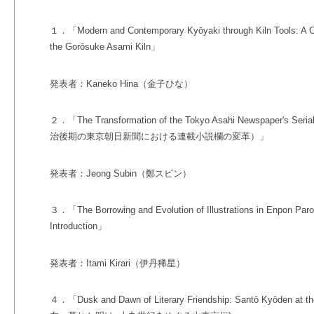
１．「Modern and Contemporary Kyōyaki through Kiln Tools: A Ca
the Gorōsuke Asami Kiln」
発表者：Kaneko Hina（金子ひな）
２．「The Transformation of the Tokyo Asahi Newspaper's Serializ
治後期の東京朝日新聞における連載小説欄の変革）」
発表者：Jeong Subin（鄭スビン）
３．「The Borrowing and Evolution of Illustrations in Enpon Paro
Introduction」
発表者：Itami Kirari（伊丹稀星）
４．「Dusk and Dawn of Literary Friendship: Santō Kyōden at th