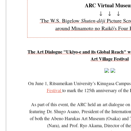
ARC Virtual Muse
↓ ↓ ↓
'The W.S. Bigelow
Shuten-dōji
Picture Scr
around Minamoto no Raikō's Four 
The Art Dialogue "Ukiyo-e and its Global Reach" wa
Art Village Festival
On June 1, Ritsumeikan University’s Kinugasa Campus
Festival
to mark the 125th anniversary of th
As part of this event, the ARC held an art dialogue on 
featuring Dr. Shugo Asano, President of the Internatio
of both the Abeno Harukas Art Museum (Osaka) an
(Nara), and Prof. Ryo Akama, Director of th