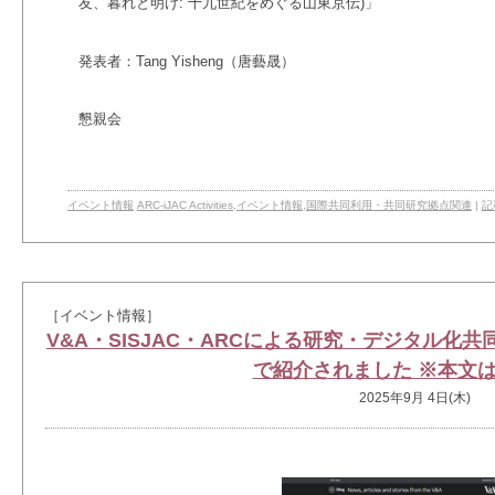
友、暮れと明け: 十九世紀をめぐる山東京伝)」
発表者：Tang Yisheng（唐藝晟）
懇親会
イベント情報
ARC-iJAC Activities
,
イベント情報
,
国際共同利用・共同研究拠点関連
|
記
［イベント情報］
V&A・SISJAC・ARCによる研究・デジタル化
で紹介されました ※本文
2025年9月 4日(木)