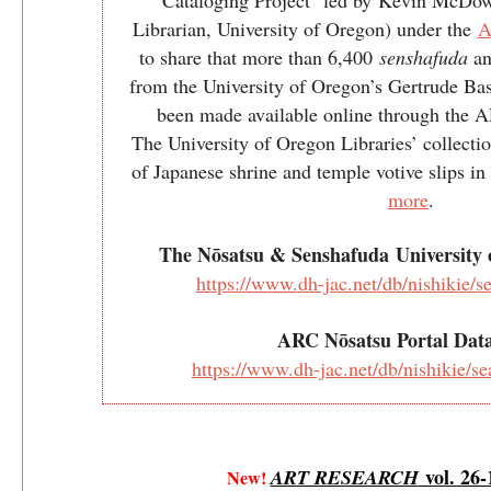
Librarian, University of Oregon) under the
A
to share that more than 6,400
senshafuda
a
from the University of Oregon’s Gertrude Ba
been made available online through the A
The University of Oregon Libraries’ collection
of Japanese shrine and temple votive slips 
more
.
The Nōsatsu & Senshafuda University 
https://www.dh-jac.net/db/nishikie/
ARC Nōsatsu Portal Dat
https://www.dh-jac.net/db/nishikie/s
vol. 26-1
ART RESEARCH
New!