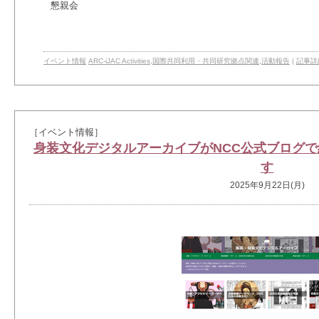
懇親会
イベント情報
ARC-iJAC Activities
,
国際共同利用・共同研究拠点関連
,
活動報告
|
記事詳
［イベント情報］
身装文化デジタルアーカイブがNCC公式ブログで
す
2025年9月22日(月)