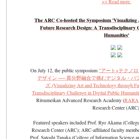
>> Read more.
The ARC Co-hosted the Symposium 'Visualizing 
Future Research Design
: A Transdisciplinary C
Humanities'
On July 12, the public symposium
"アート×テクノ
デザイン ── 異分野融合で挑むデジタル・
ズ
(Visualizing Art and Technology through Fu
Transdisciplinary Challenge in Digital Public Humaniti
Ritsumeikan Advanced Research Academy (
RARA
Research Center (ARC
Featured speakers included Prof. Ryo Akama (College o
Research Center (ARC); ARC-affiliated faculty membe
Prof. Satoshi Tanaka (College of Information Science 