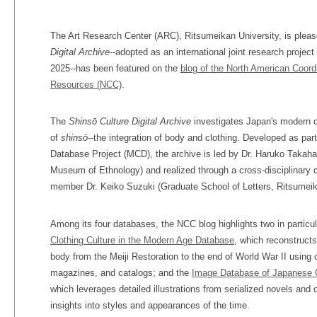
The Art Research Center (ARC), Ritsumeikan University, is pleas
Digital Archive
--adopted as an international joint research proj
2025--has been featured on the
blog of the North American Coord
Resources (NCC)
.
The
Shinsō Culture Digital Archive
investigates Japan's modern c
of
shinsō
--the integration of body and clothing. Developed as pa
Database Project (MCD), the archive is led by Dr. Haruko Takahas
Museum of Ethnology) and realized through a cross-disciplinary c
member Dr. Keiko Suzuki (Graduate School of Letters, Ritsumei
Among its four databases, the NCC blog highlights two in particu
Clothing Culture in the Modern Age Database
, which reconstruct
body from the Meiji Restoration to the end of World War II usi
magazines, and catalogs; and the
Image Database of Japanese C
which leverages detailed illustrations from serialized novels and o
insights into styles and appearances of the time.