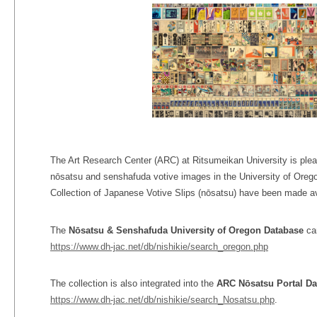
The Art Research Center (ARC) at Ritsumeikan University is ple
nōsatsu and senshafuda votive images in the University of Oreg
Collection of Japanese Votive Slips (nōsatsu) have been made av
The
Nōsatsu & Senshafuda University of Oregon Database
ca
https://www.dh-jac.net/db/nishikie/search_oregon.php
The collection is also integrated into the
ARC Nōsatsu Portal Da
https://www.dh-jac.net/db/nishikie/search_Nosatsu.php
.