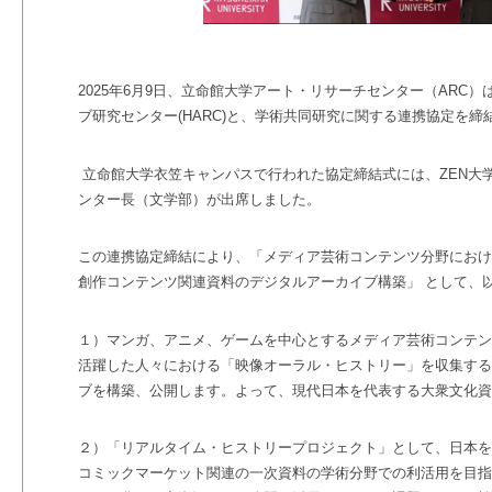
2025
年
6
月
9
日、立命館大学アート・リサーチセンター（
ARC
）
ブ研究センター
(HARC)
と、学術共同研究に関する連携協定を締
立命館大学衣笠キャンパスで行われた協定締結式には、
ZEN
大
ンター長（文学部）が出席しました。
この連携協定締結により、「メディア芸術コンテンツ分野におけ
創作コンテンツ関連資料のデジタルアーカイブ構築」 として、
１）マンガ、アニメ、ゲームを中心とするメディア芸術コンテン
活躍した人々における「映像オーラル・ヒストリー」を収集する
ブを構築、公開します。よって、現代日本を代表する大衆文化資
２）「リアルタイム・ヒストリープロジェクト」として、日本を
コミックマーケット関連の一次資料の学術分野での利活用を目指