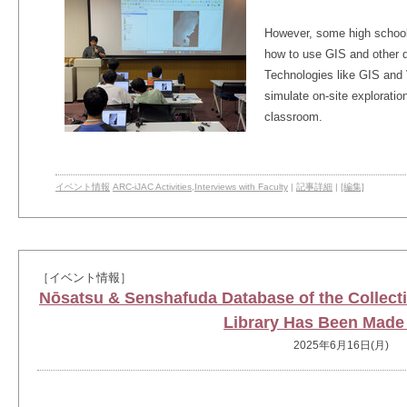
However, some high school 
how to use GIS and other di
Technologies like GIS and V
simulate on-site exploration
classroom.
イベント情報
ARC-iJAC Activities
,
Interviews with Faculty
|
記事詳細
|
[編集]
［イベント情報］
Nōsatsu & Senshafuda Database of the Collecti
Library Has Been Made
2025年6月16日(月)