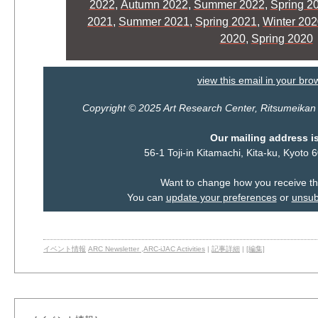
2022
,
Autumn 2022
,
Summer 2022
,
Spring 2
2021
,
Summer 2021
,
Spring 2021
,
Winter 20
2020
,
Spring 2020
view this email in your bro
Copyright © 2025 Art Research Center, Ritsumeikan Un
Our mailing address is
56-1 Toji-in Kitamachi, Kita-ku, Kyot
Want to change how you receive t
You can
update your preferences
or
unsubs
イベント情報
ARC Newsletter
,
ARC-iJAC Activities
|
記事詳細
|
[編集]