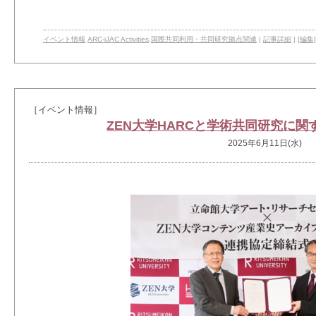
イベント情報
ARC-iJAC Activities
,
国際共同利用・共同研究拠点関連
|
記事詳細
|
[編集]
［イベント情報］
ZEN大学HARCと学術共同研究に
2025年6月11日(水)