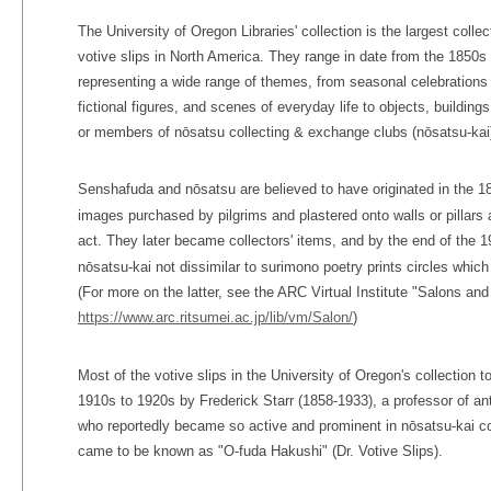
The University of Oregon Libraries' collection is the largest coll
votive slips in North America. They range in date from the 1850s
representing a wide range of themes, from seasonal celebrations
fictional figures, and scenes of everyday life to objects, buildin
or members of nōsatsu collecting & exchange clubs (nōsatsu-kai
Senshafuda and nōsatsu are believed to have originated in the 1
images purchased by pilgrims and plastered onto walls or pillars
act. They later became collectors' items, and by the end of the 1
nōsatsu-kai not dissimilar to surimono poetry prints circles which 
(For more on the latter, see the ARC Virtual Institute "Salons a
https://www.arc.ritsumei.ac.jp/lib/vm/Salon/
)
Most of the votive slips in the University of Oregon's collection t
1910s to 1920s by Frederick Starr (1858-1933), a professor of an
who reportedly became so active and prominent in nōsatsu-kai co
came to be known as "O-fuda Hakushi" (Dr. Votive Slips).