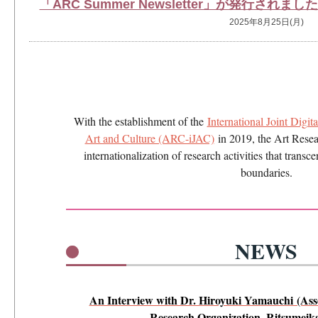
「ARC Summer Newsletter」が発行されまし
2025年8月25日(月)
With the establishment of the
International Joint Digit
Art and Culture (ARC-iJAC)
in 2019, the Art Resear
internationalization of research activities that trans
boundaries.
NEWS
An Interview with Dr. Hiroyuki Yamauchi (Asso
Research Organization, Ritsumeika