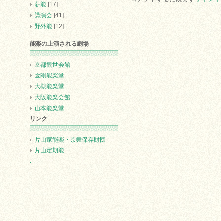
薪能
[17]
講演会
[41]
野外能
[12]
能楽の上演される劇場
京都観世会館
金剛能楽堂
大槻能楽堂
大阪能楽会館
山本能楽堂
リンク
片山家能楽・京舞保存財団
片山定期能
.