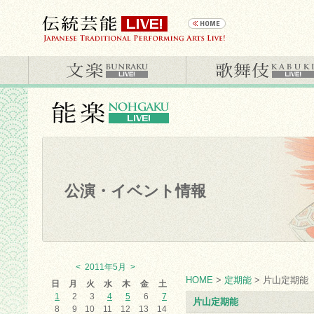
公演・イベント情報
<
2011年5月
>
HOME
>
定期能
> 片山定期能
日
月
火
水
木
金
土
1
2
3
4
5
6
7
片山定期能
8
9
10
11
12
13
14