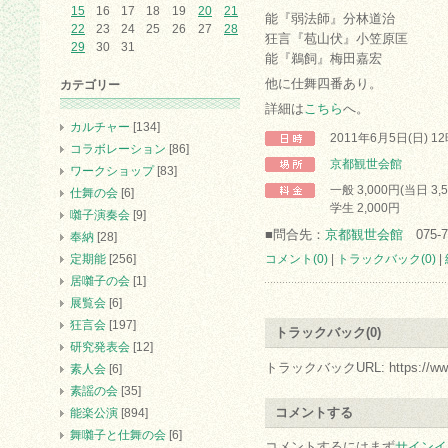
15
16
17
18
19
20
21
能『弱法師』分林道治
22
23
24
25
26
27
28
狂言『苞山伏』小笠原匡
29
30
31
能『鵜飼』梅田嘉宏
他に仕舞四番あり。
カテゴリー
詳細は
こちら
へ。
カルチャー
[134]
2011年6月5日(日) 1
コラボレーション
[86]
京都観世会館
ワークショップ
[83]
一般 3,000円(当日 3,
仕舞の会
[6]
学生 2,000円
囃子演奏会
[9]
■問合先：
京都観世会館
075-7
奉納
[28]
定期能
[256]
コメント(0)
|
トラックバック(0)
|
居囃子の会
[1]
展覧会
[6]
狂言会
[197]
トラックバック(0)
研究発表会
[12]
トラックバックURL: https://www.arc.
素人会
[6]
素謡の会
[35]
コメントする
能楽公演
[894]
舞囃子と仕舞の会
[6]
コメントするにはまず
サインイ