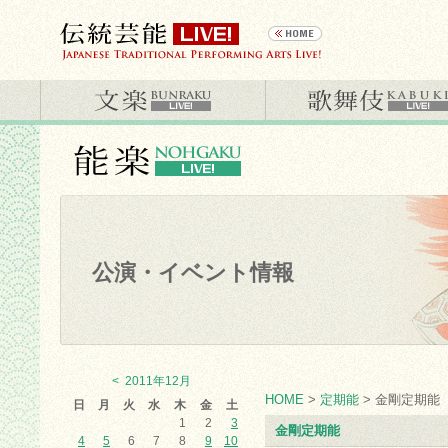
公演・イベント情報
<
2011年12月
HOME
>
定期能
> 金剛定期能
日
月
火
水
木
金
土
1
2
3
金剛定期能
4
5
6
7
8
9
10