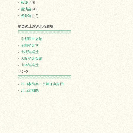
薪能
[19]
講演会
[42]
野外能
[12]
能楽の上演される劇場
京都観世会館
金剛能楽堂
大槻能楽堂
大阪能楽会館
山本能楽堂
リンク
片山家能楽・京舞保存財団
片山定期能
.