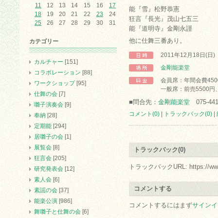
11
12
13
14
15
16
17
能『雪』松野恭憲
18
19
20
21
22
23
24
狂言『長光』茂山七五三
25
26
27
28
29
30
31
能『道明寺』金剛永謹
他に仕舞三番あり。
カテゴリー
2011年12月18日(日
カルチャー
[151]
金剛能楽堂
コラボレーション
[88]
会員席：年間会費450
ワークショップ
[95]
一般席：前売5500円、
仕舞の会
[7]
■問合先：
金剛能楽堂
075-441
囃子演奏会
[9]
コメント(0)
|
トラックバック(0)
|
奉納
[28]
定期能
[294]
居囃子の会
[1]
展覧会
[8]
トラックバック(0)
狂言会
[205]
トラックバックURL: https://www.arc.
研究発表会
[12]
素人会
[6]
コメントする
素謡の会
[37]
能楽公演
[986]
コメントするにはまず
サインイ
舞囃子と仕舞の会
[6]