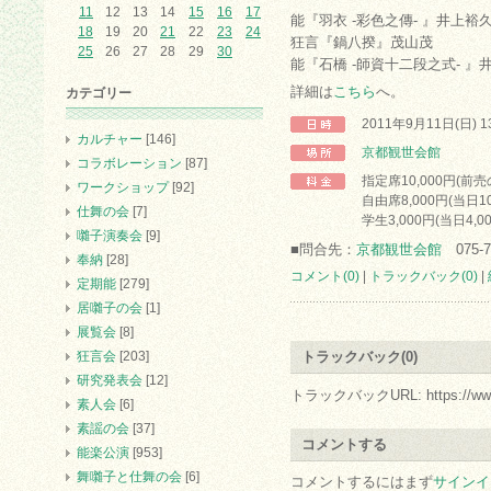
11
12
13
14
15
16
17
能『羽衣 -彩色之傳- 』井上裕
18
19
20
21
22
23
24
狂言『鍋八揆』茂山茂
25
26
27
28
29
30
能『石橋 -師資十二段之式- 
詳細は
こちら
へ。
カテゴリー
2011年9月11日(日) 
カルチャー
[146]
京都観世会館
コラボレーション
[87]
指定席10,000円(前売
ワークショップ
[92]
自由席8,000円(当日10
仕舞の会
[7]
学生3,000円(当日4,0
囃子演奏会
[9]
■問合先：
京都観世会館
075-7
奉納
[28]
コメント(0)
|
トラックバック(0)
|
定期能
[279]
居囃子の会
[1]
展覧会
[8]
狂言会
[203]
トラックバック(0)
研究発表会
[12]
トラックバックURL: https://www.arc.
素人会
[6]
素謡の会
[37]
コメントする
能楽公演
[953]
舞囃子と仕舞の会
[6]
コメントするにはまず
サインイ