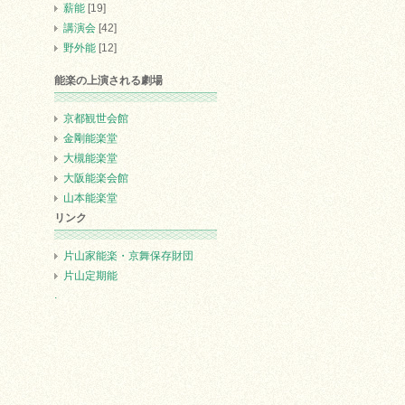
薪能
[19]
講演会
[42]
野外能
[12]
能楽の上演される劇場
京都観世会館
金剛能楽堂
大槻能楽堂
大阪能楽会館
山本能楽堂
リンク
片山家能楽・京舞保存財団
片山定期能
.