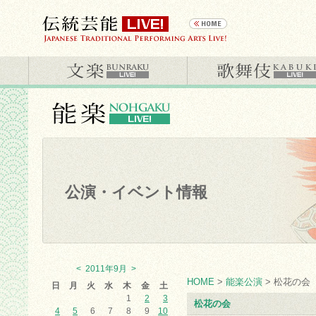
公演・イベント情報
<
2011年9月
>
HOME
>
能楽公演
> 松花の会
日
月
火
水
木
金
土
1
2
3
松花の会
4
5
6
7
8
9
10