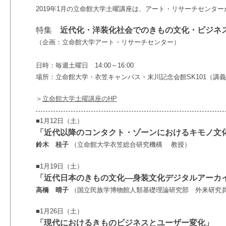
2019年1月の立命館大学土曜講座は、アート・リサーチセンタ
特集
近代化・洋装化社会でのきもの文化・ビジネ
（企画：立命館大学アート・リサーチセンター）
日時：毎週土曜日 14:00～16:00
場所：立命館大学・衣笠キャンパス・末川記念会館SK101（講
＞
立命館大学土曜講座のHP
■1月12日（土）
「近代以降のコンタクト・ゾーンにおけるキモノ文
鈴木 桂子
（立命館大学衣笠総合研究機構 教授）
■1月19日（土）
「近代日本のきもの文化―身装文化デジタルアーカ
高橋 晴子
（国立民族学博物館人類基礎理論研究部 外来研究
■1月26日（土）
「現代におけるきものビジネスとユーザー変化」