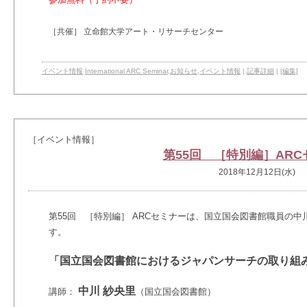
［共催］ 立命館大学アート・リサーチセンター
イベント情報
International ARC Seminar
,
お知らせ
,
イベント情報
|
記事詳細
|
[編集]
［イベント情報］
第55回 ［特別編］ARC
2018年12月12日(水)
第55回
［特別編］
ARCセミナーは、国立国会図書館職員の中
す。
「国立国会図書館におけるジャパンサーチの取り組
中川 紗央里
講師：
（国立国会図書館）