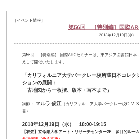
［イベント情報］
第56回 ［特別編］国際A
2018年12月19日(水)
第56回
［特別編］ 国際
ARCセミナーは、東アジア図書館日本
えして開催いたします。
「カリフォルニア大学バークレー校所蔵日本コレク
ションの展開：
古地図から一枚摺、版本・写本まで」
マルラ 俊江
講師：
（カリフォルニア大学バークレー校C. V. 
書）
2018年12月19日（水） 18:00-19:15
【衣笠】立命館大学アート・リサーチセンター2F 多目的ルー
参加無料（予約不要）