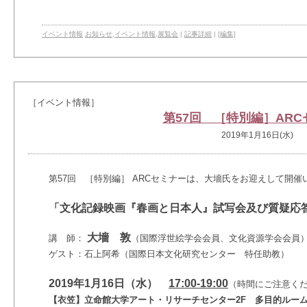
イベント情報
お知らせ
,
イベント情報
,
展覧会
|
記事詳細
|
[編集]
［イベント情報］
第57回 ［特別編］ARC
2019年1月16日(水)
第57回
［特別編］
ARCセミナーは、大墻氏をお迎えして開催
「文化記録映画『春画と日本人』試写会及び質疑応
大墻 敦
講 師：
（国際浮世絵学会会員、文化資源学会会員
ゲスト：石上阿希（国際日本文化研究センター 特任助教）
2019年1月16日（水）
17:00-19:00
（時間にご注意く
【衣笠】立命館大学アート・リサーチセンター2F 多目的ルー