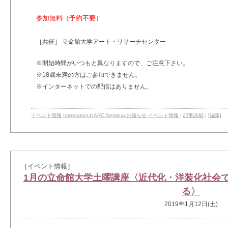
参加無料（予約不要）
［共催］ 立命館大学アート・リサーチセンター
※開始時間がいつもと異なりますので、ご注意下さい。
※18歳未満の方はご参加できません。
※インターネットでの配信はありません。
イベント情報
International ARC Seminar
,
お知らせ
,
イベント情報
|
記事詳細
|
[編集]
［イベント情報］
1月の立命館大学土曜講座〈近代化・洋装化社会
る〉
2019年1月12日(土)