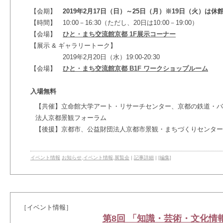
【会期】
2019年2月17日（日）～25日（月）※19日（火）は休
【時間】
10:00－16:30（ただし、20日は10:00－19:00）
【会場】
ひと・まち交流館京都 1F展示コーナー
【展示 & ギャラリートーク】
2019年2月20日（水）19:00-20:30
【会場】
ひと・まち交流館京都 B1F ワークショップルーム
入場無料
【共催】立命館大学アート・リサーチセンター、京都の鉄道・バ
法人京都景観フォーラム
【後援】京都市、公益財団法人京都市景観・まちづくりセンター
イベント情報
お知らせ
,
イベント情報
,
展覧会
|
記事詳細
|
[編集]
［イベント情報］
第8回 「知識・芸術・文化情