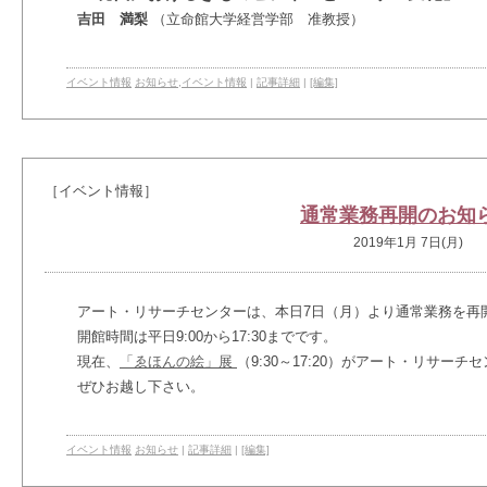
吉田 満梨
（立命館大学経営学部 准教授）
イベント情報
お知らせ
,
イベント情報
|
記事詳細
|
[編集]
［イベント情報］
通常業務再開のお知
2019年1月 7日(月)
アート・リサーチセンターは、本日7日（月）より通常業務を再
開館時間は平日9:00から17:30までです。
現在、
「ゑほんの絵」展
（9:30～17:20）がアート・リサー
ぜひお越し下さい。
イベント情報
お知らせ
|
記事詳細
|
[編集]