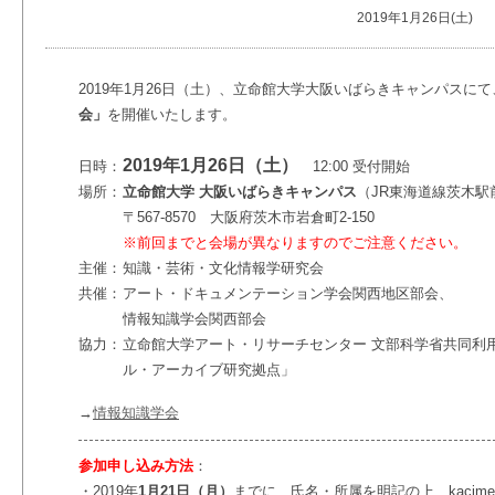
2019年1月26日(土)
2019年1月26日（土）、立命館大学大阪いばらきキャンパスにて
会」
を開催いたします。
2019年1月26日（土）
日時：
12:00 受付開始
場所：
立命館大学 大阪いばらきキャンパス
（JR東海道線茨木駅
〒567-8570 大阪府茨木市岩倉町2-150
※前回までと会場が異なりますのでご注意ください。
主催：
知識・芸術・文化情報学研究会
共催：
アート・ドキュメンテーション学会関西地区部会、
情報知識学会関西部会
協力：
立命館大学アート・リサーチセンター 文部科学省共同利
ル・アーカイブ研究拠点」
→
情報知識学会
参加申し込み方法
：
・
2019年
1月21日（月）
までに、氏名・所属を明記の上、kacimeeting