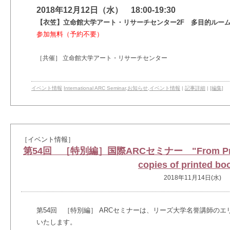
2018年12月12日（水） 18:00-19:30
【衣笠】立命館大学アート・リサーチセンター2F 多目的ルー
参加無料（予約不要）
［共催］ 立命館大学アート・リサーチセンター
イベント情報
International ARC Seminar
,
お知らせ
,
イベント情報
|
記事詳細
|
[編集]
［イベント情報］
第54回 ［特別編］国際ARCセミナー "From Print to
copies of printed bo
2018年11月14日(水)
第54回
［特別編］
ARCセミナーは、リーズ大学名誉講師のエ
いたします。