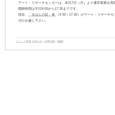
アート・リサーチセンターは、本日7日（月）より通常業務を再
開館時間は平日9:00から17:30までです。
現在、
「ゑほんの絵」展
（9:30～17:20）がアート・リサー
ぜひお越し下さい。
イベント情報
お知らせ
|
記事詳細
|
[編集]