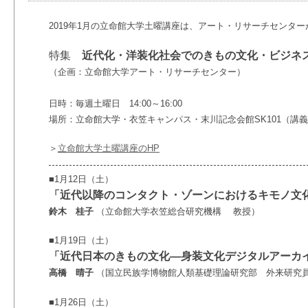
2019年1月の立命館大学土曜講座は、アート・リサーチセンタ
特集
近代化・洋装化社会でのきもの文化・ビジネ
（企画：立命館大学アート・リサーチセンター）
日時：毎週土曜日 14:00～16:00
場所：立命館大学・衣笠キャンパス・末川記念会館SK101（講
＞
立命館大学土曜講座のHP
■1月12日（土）
「近代以降のコンタクト・ゾーンにおけるキモノ文
鈴木 桂子
（立命館大学衣笠総合研究機構 教授）
■1月19日（土）
「近代日本のきもの文化―身装文化デジタルアーカ
高橋 晴子
（国立民族学博物館人類基礎理論研究部 外来研究
■1月26日（土）