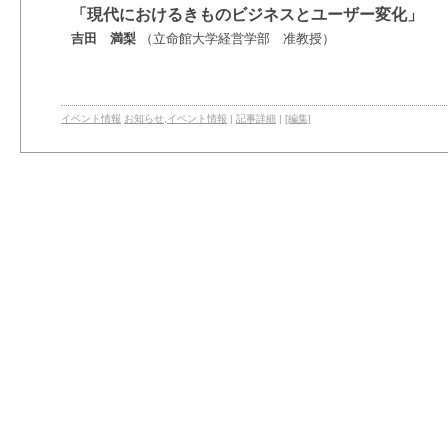
「現代におけるきものビジネスとユーザー変化」
吉田 満梨
（立命館大学経営学部 准教授）
イベント情報
お知らせ
,
イベント情報
|
記事詳細
|
[編集]