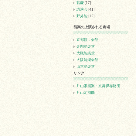
薪能
[17]
講演会
[41]
野外能
[12]
能楽の上演される劇場
京都観世会館
金剛能楽堂
大槻能楽堂
大阪能楽会館
山本能楽堂
リンク
片山家能楽・京舞保存財団
片山定期能
.