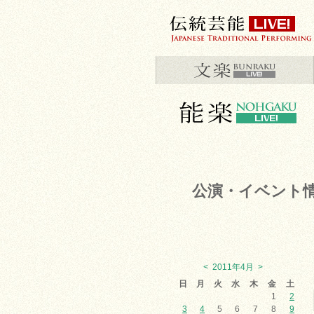
公演・イベント
<
2011年4月
>
日
月
火
水
木
金
土
1
2
3
4
5
6
7
8
9