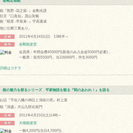
金剛定期能
能『熊野 -花之留- 』金剛永謹
狂言『口真似』茂山良暢
能『昭君 -早装束- 』宇高通成
他に仕舞三番あり。
2011年4月24日(日) 13時半～
金剛能楽堂
会員席：年間会費45000円(新規のみ入会金5000円必要)，
一般席：前売5500円、当日6000円，学生3000円
詳細はコチラ
能の魅力を探るシリーズ 平家物語を観る『戦のあわれ！』を語る
お話『宇佐八幡の神託と清経の死』村上湛
能『清盛』片山九郎右衛門
2011年4月23日(土)14時～
大槻能楽堂
一般4,200円(当日4,700円)、