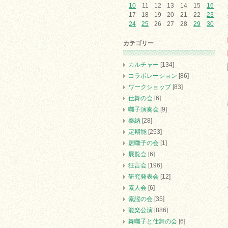
10
11
12
13
14
15
16
17
18
19
20
21
22
23
24
25
26
27
28
29
30
カテゴリー
カルチャー
[134]
コラボレーション
[86]
ワークショップ
[83]
仕舞の会
[6]
囃子演奏会
[9]
奉納
[28]
定期能
[253]
居囃子の会
[1]
展覧会
[6]
狂言会
[196]
研究発表会
[12]
素人会
[6]
素謡の会
[35]
能楽公演
[886]
舞囃子と仕舞の会
[6]