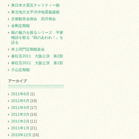
東日本大震災チャリティー能
東北地方太平洋沖地震義援能
京都観世会例会 四月例会
金剛定期能
能の魅力を探るシリーズ 平家
物語を観る『戦のあわれ！』を
語る
井上同門定期能楽会
春狂言2011 大阪公演 第2部
春狂言2011 大阪公演 第1部
片山定期能
アーカイブ
2011年6月
[1]
2011年5月
[19]
2011年4月
[17]
2011年3月
[14]
2011年2月
[11]
2011年1月
[21]
2010年12月
[16]