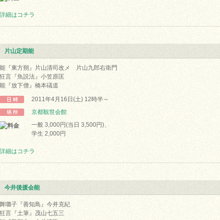
詳細はコチラ
片山定期能
能『東方朔』片山清司改メ 片山九郎右衛門
狂言『魚説法』小笠原匡
能『放下僧』橋本礒道
2011年4月16日(土) 12時半～
京都観世会館
一般 3,000円(当日 3,500円)、
学生 2,000円
詳細はコチラ
今井後援会能
舞囃子『善知鳥』今井克紀
狂言『土筆』茂山七五三