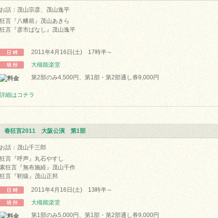
お話：茂山宗彦、茂山逸平
狂言『八幡前』茂山あきら
狂言『彦市ばなし』茂山逸平
2011年4月16日(土) 17時半～
大槻能楽堂
第2部のみ4,500円、第1部・第2部通し券9,000円
詳細はコチラ
春狂言2011 大阪公演 第1部
お話：茂山千三郎
狂言『呼声』丸石やすし
素狂言『無布施経』茂山千作
狂言『靭猿』茂山正邦
2011年4月16日(土) 13時半～
大槻能楽堂
第1部のみ5,000円、第1部・第2部通し券9,000円