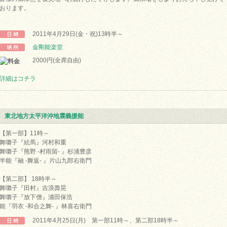
おります。
2011年4月29日(金・祝)13時半～
金剛能楽堂
2000円(全席自由)
詳細はコチラ
東北地方太平洋沖地震義援能
【第一部】11時～
舞囃子『絵馬』河村和重
舞囃子『熊野 -村雨留- 』杉浦豊彦
半能『融 -舞返- 』片山九郎右衛門
【第二部】 18時半～
舞囃子『田村』吉浪壽晃
舞囃子『放下僧』浦田保浩
能『羽衣 -和合之舞- 』林喜右衛門
2011年4月25日(月) 第一部11時～、第二部18時半～