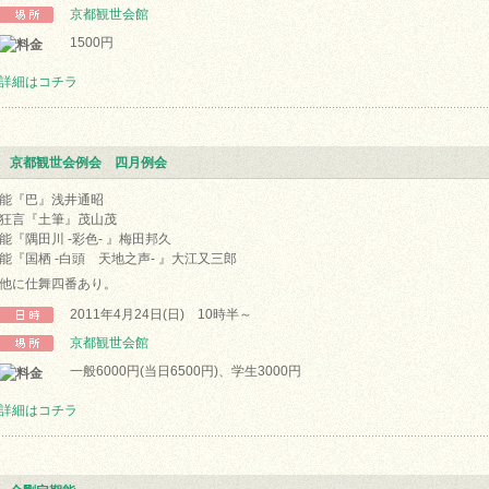
京都観世会館
1500円
詳細はコチラ
京都観世会例会 四月例会
能『巴』浅井通昭
狂言『土筆』茂山茂
能『隅田川 -彩色- 』梅田邦久
能『国栖 -白頭 天地之声- 』大江又三郎
他に仕舞四番あり。
2011年4月24日(日) 10時半～
京都観世会館
一般6000円(当日6500円)、学生3000円
詳細はコチラ