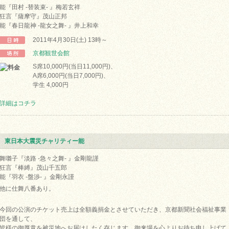
能『田村 -替装束- 』梅若玄祥
狂言『薩摩守』茂山正邦
能『春日龍神 -龍女之舞- 』井上和幸
2011年4月30日(土) 13時～
京都観世会館
S席10,000円(当日11,000円)、
A席6,000円(当日7,000円)、
学生 4,000円
詳細はコチラ
東日本大震災チャリティー能
舞囃子『淡路 -急々之舞- 』金剛龍謹
狂言『棒縛』茂山千五郎
能『羽衣 -盤渉- 』金剛永謹
他に仕舞八番あり。
今回の公演のチケット売上は全額義捐金とさせていただき、京都新聞社会福祉事業
団を通して、
皆様の御厚意を被災地へお届けしたく存じます。御来場を心よりお待ち申し上げて