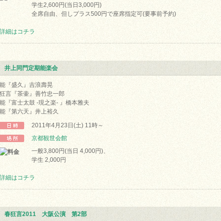
学生2,600円(当日3,000円)
全席自由、但しプラス500円で座席指定可(要事前予約)
詳細はコチラ
井上同門定期能楽会
能『盛久』吉浪壽晃
狂言『茶壷』善竹忠一郎
能『富士太鼓 -現之楽- 』橋本雅夫
能『第六天』井上裕久
2011年4月23日(土) 11時～
京都観世会館
一般3,800円(当日 4,000円)、
学生 2,000円
詳細はコチラ
春狂言2011 大阪公演 第2部