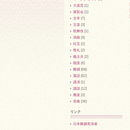
大道芸
[1]
展覧会
[1]
文学
[7]
文楽
[3]
歌舞伎
[1]
浪曲
[3]
狂言
[2]
祭礼
[2]
義太夫
[2]
能楽
[6]
舞踊
[68]
落語
[62]
講演
[1]
講談
[12]
雅楽
[3]
音曲
[36]
リンク
日本舞踊実演者