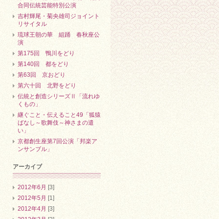
合同伝統芸能特別公演
吉村輝尾・菊央雄司ジョイント
リサイタル
琉球王朝の華 組踊 春秋座公
演
第175回 鴨川をどり
第140回 都をどり
第63回 京おどり
第六十回 北野をどり
伝統と創造シリーズⅡ「流れゆ
くもの」
継ぐこと・伝えること49「狐猿
ばなし～歌舞伎～神さまの遣
い」
京都創生座第7回公演「邦楽ア
ンサンブル」
アーカイブ
2012年6月
[3]
2012年5月
[1]
2012年4月
[3]