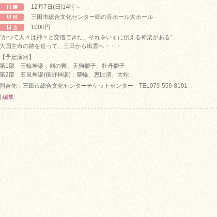
12月7日(日)14時～
三田市総合文化センター郷の音ホール大ホール
1000円
”かつて人々は神々と交信できた、それをいまに伝える神楽がある”
大国主命の跡を追って、三田から出雲へ・・・
【予定演目】
第1部 三輪神楽：剣の舞、天狗獅子、牡丹獅子
第2部 石見神楽(後野神楽)：塵輪、恵比須、大蛇
問合先：三田市総合文化センターチケットセンター TEL079-559-8101
|
編集