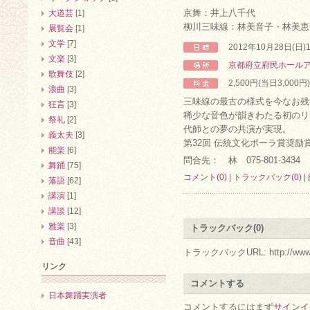
京舞：井上八千代
大道芸
[1]
柳川三味線：林美音子・林美恵
展覧会
[1]
文学
[7]
2012年10月28日(日)
文楽
[3]
京都府立府民ホール
歌舞伎
[2]
2,500円(当日3,000円)
浪曲
[3]
三味線の最古の様式を今なお残
狂言
[3]
稀少な音色が韻きわたる初のリ
祭礼
[2]
代師との夢の共演が実現。
義太夫
[3]
第32回 伝統文化ポーラ賞奨励
能楽
[6]
問合先： 林 075-801-3434
舞踊
[75]
コメント(0)
|
トラックバック(0)
|
落語
[62]
講演
[1]
講談
[12]
雅楽
[3]
トラックバック(0)
音曲
[43]
トラックバックURL: http://www.arc.r
リンク
コメントする
日本舞踊実演者
コメントするにはまず
サインイ