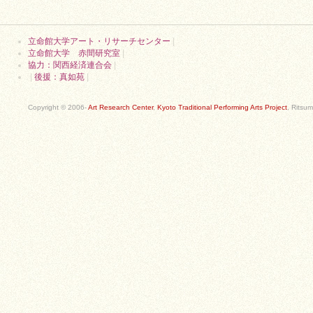
立命館大学アート・リサーチセンター
|
立命館大学 赤間研究室
|
協力：関西経済連合会
|
|
後援：真如苑
|
Copyright © 2006-
Art Research Center
,
Kyoto Traditional Performing Arts Project
, Ritsum