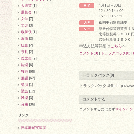
4月1日～30日
大道芸
[1]
12：30 14：00
展覧会
[1]
15：30 16：50
文学
[7]
祇園甲部歌舞練場
文楽
[3]
茶券付特等観覧券４
歌舞伎
[1]
壱等観覧券３８００
浪曲
[3]
弐等観覧券１９００
狂言
[2]
申込方法等詳細は
こちら
へ
祭礼
[2]
コメント(0)
|
トラックバック(0)
|
義太夫
[2]
能楽
[6]
舞踊
[68]
トラックバック(0)
落語
[62]
講演
[1]
トラックバックURL: http://www.arc.r
講談
[12]
雅楽
[3]
コメントする
音曲
[36]
コメントするにはまず
サインイン
リンク
日本舞踊実演者