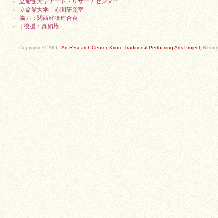
立命館大学アート・リサーチセンター
|
立命館大学 赤間研究室
|
協力：関西経済連合会
|
|
後援：真如苑
|
Copyright © 2006-
Art Research Center
,
Kyoto Traditional Performing Arts Project
, Ritsum