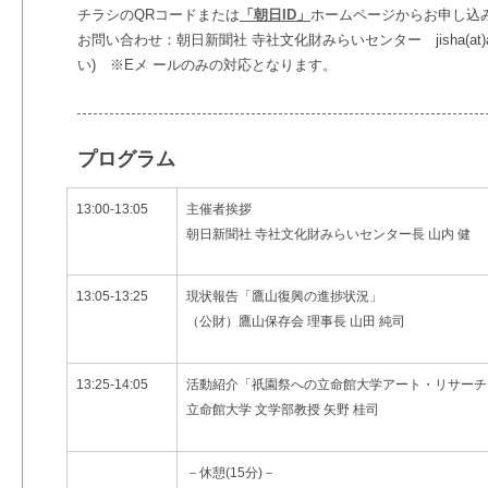
チラシのQRコードまたは
「朝日ID」
ホームページからお申し込
お問い合わせ：朝日新聞社 寺社文化財みらいセンター jisha(at)as
い) ※Eメ ールのみの対応となります。
プログラム
13:00-13:05
主催者挨拶
朝日新聞社 寺社文化財みらいセンター長 山内 健
13:05-13:25
現状報告「鷹山復興の進捗状況」
（公財）鷹山保存会 理事長 山田 純司
13:25-14:05
活動紹介「祇園祭への立命館大学アート・リサーチ
立命館大学 文学部教授 矢野 桂司
－休憩(15分)－