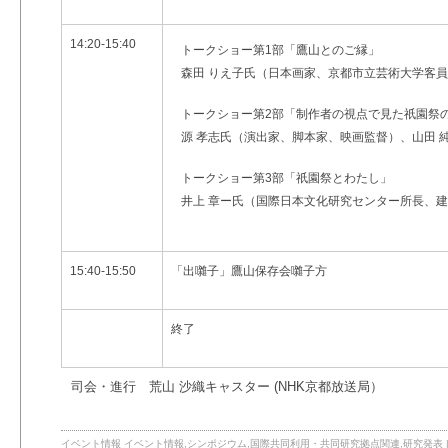
14:20-15:40
トークショー第1部「鷹山とのご縁」
森田 りえ子氏（日本画家、京都市立芸術大学客員
トークショー第2部
「制作者の視点で見た祇園祭
源 孝志氏（演出家、脚本家、映画監督）、
山田 
トークショー第3部
「祇園祭とわたし」
井上 章ー氏（国際日本文化研究センター所長、建
15:40-15:50
「出囃子」鷹山保存会囃子方
終了
司会・進行 荒山 沙織キャスター (NHK京都放送局）
イベント情報
イベント情報
,
シンポジウム
,
国際共同利用・共同研究拠点関連
,
研究発表