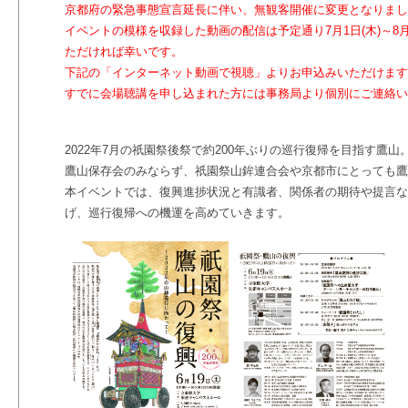
京都府の緊急事態宣言延長に伴い、無観客開催に変更となりまし
イベントの模様を収録した動画の配信は予定通り7月1日(木)～8月
ただければ幸いです。
下記の「インターネット動画で視聴」よりお申込みいただけます
すでに会場聴講を申し込まれた方には事務局より個別にご連絡い
2022年7月の祇園祭後祭で約200年ぶりの巡行復帰を目指す鷹山
鷹山保存会のみならず、祇園祭山鉾連合会や京都市にとっても鷹
本イベントでは、復興進捗状況と有識者、関係者の期待や提言な
げ、巡行復帰への機運を高めていきます。