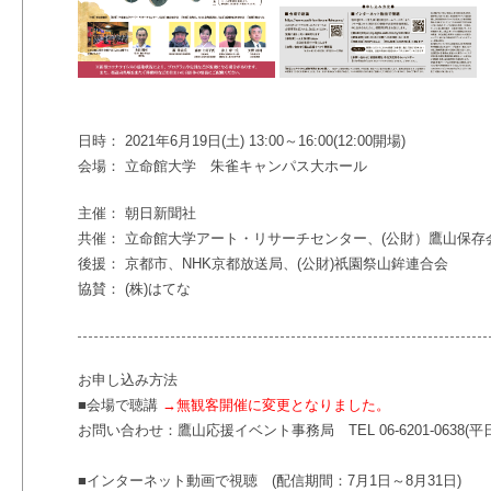
日時： 2021年6月19日(土) 13:00～16:00(12:00開場)
会場： 立命館大学 朱雀キャンパス大ホール
主催： 朝日新聞社
共催： 立命館大学アート・リサーチセンター、(公財）鷹山保存
後援： 京都市、NHK京都放送局、(公財)祇園祭山鉾連合会
協賛： (株)はてな
お申し込み方法
■会場で聴講
→無観客開催に変更となりました。
お問い合わせ：鷹山応援イベント事務局 TEL 06-6201-0638(平日
■インターネット動画で視聴 (配信期間：7月1日～8月31日)