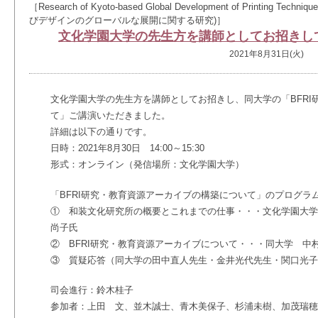
［Research of Kyoto-based Global Development of Printing 
びデザインのグローバルな展開に関する研究)］
文化学園大学の先生方を講師としてお招きし
2021年8月31日(火)
文化学園大学の先生方を講師としてお招きし、同大学の「BFRI
て」ご講演いただきました。
詳細は以下の通りです。
日時：2021年8月30日 14:00～15:30
形式：オンライン（発信場所：文化学園大学）
「BFRI研究・教育資源アーカイブの構築について」のプログラ
① 和装文化研究所の概要とこれまでの仕事・・・文化学園大学
尚子氏
② BFRI研究・教育資源アーカイブについて・・・同大学 中
③ 質疑応答（同大学の田中直人先生・金井光代先生・関口光子
司会進行：鈴木桂子
参加者：上田 文、並木誠士、青木美保子、杉浦未樹、加茂瑞穂