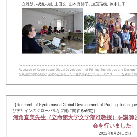
立雅朗, 杉浦未樹, 上田文, 山本真紗子, 加茂瑞穂, 鈴木桂子
Research of Kyoto-based Global Development of Printing Techniqu
な展開に関する研究)
京都を起点とした染色技術及びデザインのグローバルな展開に関
［Research of Kyoto-based Global Development of Printing 
びデザインのグローバルな展開に関する研究)］
河角直美先生（立命館大学文学部准教授）を講師
会を行いました。
2022年8月24日(水)