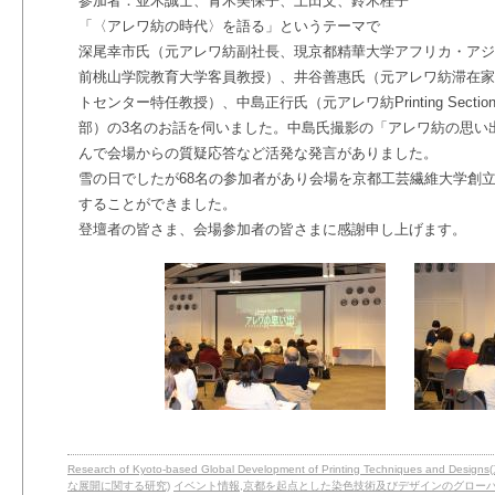
参加者：並木誠士、青木美保子、上田文、鈴木桂子
「〈アレワ紡の時代〉を語る」というテーマで
深尾幸市氏（元アレワ紡副社長、現京都精華大学アフリカ・アジ
前桃山学院教育大学客員教授
）、井谷善惠氏（元アレワ紡滞在家
トセンター特任教授）、中島正行氏（元アレワ紡Printing Sec
部）の3名のお話を伺いました。中島氏撮影の「アレワ紡の思い
んで会場からの質疑応答など活発な発言がありました。
雪の日でしたが68名の参加者があり会場を京都工芸繊維大学創立
することができました。
登壇者の皆さま、会場参加者の皆さまに感謝申し上げます。
Research of Kyoto-based Global Development of Printing Techniqu
な展開に関する研究)
イベント情報
,
京都を起点とした染色技術及びデザインのグロー