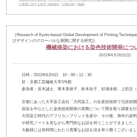
な展開に関する研究
,
活動報告
|
記事詳細
|
[編集]
［Research of Kyoto-based Global Development of Printing 
びデザインのグローバルな展開に関する研究)］
機械捺染における染色技術開発につ
2022年6月26日(日)
日時：2022年6月6日 10：00～12：30
於：京都工芸繊維大学3号館
参加者：並木誠士、青木美保子、鈴木桂子、杉浦未樹、上田文（
京都にあった大手染工会社「大同染工」の生産技術部で元技術開
捺染を中心とした染色技術開発の実際について聞き取り調査を行
大同染工時代のアフリカンプリント生産や、その後、海外の染料
や研究ノートを見ながら専門的なお話を伺うことができました。
大藪様には長時間にわたり貴重なお話を頂き有り難うございまし