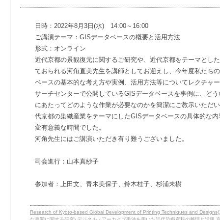
日時：2022年8月3日(水) 14:00～16:00
ご講演テーマ：GISデータベースの概要と活用方法
形式：オンライン
近代京都の景観復元に関するご研究や、近代京都をテーマとした
ておられる河角直美先生を講師としてお迎えし、今年度私たちの
ベースの基本的な考え方や実例、活用方法等についてレクチャー
サーチセンターで公開しているGISデータベースを事例に、ど
にあたってどのような作業が必要なのかを簡潔にご教示いただい
代京都の染織産業をテーマにしたGISデータベースの具体的な
変有意義な時間でした。
河角先生にはご講演いただき有り難うございました。
司会進行：山本真紗子
参加者：上田文、青木美保子、鈴木桂子、杉浦未樹
Research of Kyoto-based Global Development of Printing Techniqu
な展開に関する研究)
デジタル・アーカイブ手法を用いた近代染織資料の整理と活用
,