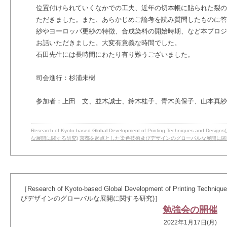
位置付けられていくなかでの工夫、近年の切本帳に貼られた裂の
ただきました。また、あらかじめご論考を読み質問したものに答
紗やヨーロッパ更紗の特徴、合成染料の開始時期、など本プロジ
お話いただきました。大変有意義な時間でした。
石田先生には長時間にわたり有り難うございました。
司会進行：杉浦未樹
参加者：上田 文、並木誠士、鈴木桂子、青木美保子、山本真紗
Research of Kyoto-based Global Development of Printing Techniqu
な展開に関する研究)
京都を起点とした染色技術及びデザインのグローバルな展開に関
［Research of Kyoto-based Global Development of Printing 
びデザインのグローバルな展開に関する研究)］
勉強会の開催
2022年1月17日(月)