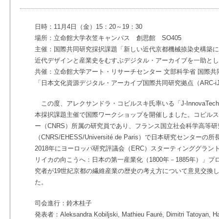
日時：11月4日（金）15：20～19：30
場所：立命館大学衣笠キャンパス 創思館 SO405
主催：国際共同研究採択課題「新しい近代京都機械捺染史構築に
近代デザインと産業史をむすぶデジタル・アーカイブを一助とし
共催：立命館大学アート・リサーチセンター 文部科学省 国際共
「日本文化資源デジタル・アーカイブ国際共同研究拠点（ARC-iJ
この度、アレクサンドラ・コビルスキ氏率いる「J-InnovaTe
本採択課題主催で国際ワークショップを開催しました。コビルス
ー（CNRS）所属の研究員であり、フランス国立社会科学高等
（CNRS/EHESS/Université de Paris）で日本研究セ
2018年にヨーロッパ研究評議会（ERC）スターティンググラント助成
リイカの向こうへ：日本の第一産業化（1800年－1885年）」
究者が19世紀京都の繊維産業の歴史の考え方について意見交換
た。
司会進行：鈴木桂子
発表者：Aleksandra Kobiljski, Mathieu Fauré, Dimitri Tatoyan, Har