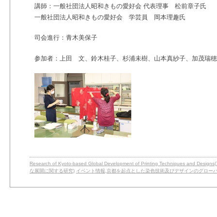
講師：一般社団法人昭和きもの愛好会 代表理事 松前章子氏
一般社団法人昭和きもの愛好会 学芸員 岡本理趣氏
司会進行：青木美保子
参加者：上田 文、鈴木桂子、杉浦未樹、山本真紗子、加茂瑞穂
Research of Kyoto-based Global Development of Printing Techniqu
な展開に関する研究)
イベント情報
,
京都を起点とした染色技術及びデザインのグロー