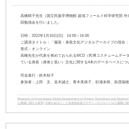
高橋晴子先生（国立民族学博物館 超域フィールド科学研究部 
回勉強会を行いました。
日時：2022年1月16日(日) 14:00～16:00
ご講演タイトル：「服装・身装文化デジタルアーカイブの現在：
形式：オンライン
高橋先生が代表を努めておられるMCD（民博コスチュームデー
ている身装（身体と装い）文化に関する4本のデータベースにつ
司会進行：鈴木桂子
参加者：上田 文、並木誠士、青木美保子、杉浦未樹、加茂瑞穂
Research of Kyoto-based Global Development of Printing Techniqu
な展開に関する研究)
京都を起点とした染色技術及びデザインのグローバルな展開に関