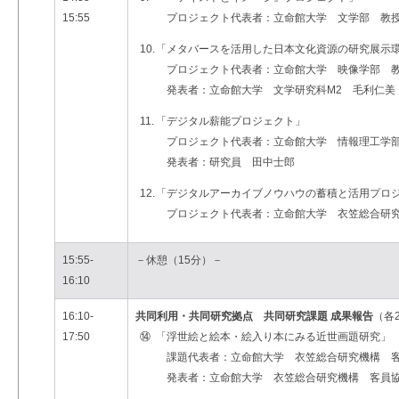
15:55
プロジェクト代表者：立命館大学 文学部 教
10.
「メタバースを活用した日本文化資源の研究展示
プロジェクト代表者：立命館大学 映像学部 
発表者：立命館大学 文学研究科M2 毛利仁美
11.
「デジタル薪能プロジェクト」
プロジェクト代表者：立命館大学 情報理工学部
発表者：研究員 田中士郎
12.
「デジタルアーカイブノウハウの蓄積と活用プロ
プロジェクト代表者：立命館大学 衣笠総合研究
15:55-
－休憩（15分）－
16:10
16:10-
共同利用・共同研究拠点 共同研究課題 成果報告
（各
17:50
⑭
「浮世絵と絵本・絵入り本にみる近世画題研究」
課題代表者：立命館大学 衣笠総合研究機構 客
発表者：立命館大学 衣笠総合研究機構 客員協