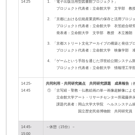
14:25
1.
「電子出版活用型図書館プロジェクト」
プロジェクト代表者：立命館大学 文学部 教
2.
「京都における伝統産業資料の保存と活用プロジ
プロジェクト代表者：立命館大学 衣笠総合研究
発表者：立命館大学 文学部 教授 木立雅朗
3.
「京都ストリート文化アーカイブの構築と発信プ
プロジェクト代表者：立命館大学 映像学部 
4.
「ゲームという手段を通じた浮世絵公開システム
プロジェクト代表者：立命館大学 情報理工学部 教授
14:25-
共同利用・共同研究拠点 共同研究課題 成果報告
（
14:45
①
「古写経・聖教・仏教絵画の単一画像超解像によ
立命館大学アート・リサーチセンター所蔵藤井永
課題代表者：岡山大学大学院 ヘルスシステム統
国立歴史民俗博物館 共同研究員 
14:45-
－休憩（15分）－
15:00