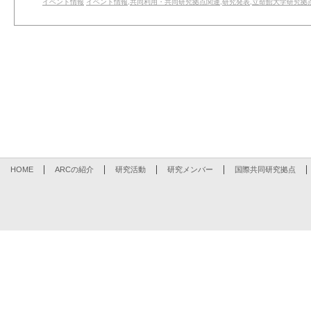
イベント情報
イベント情報
,
共同利用・共同研究拠点関連
,
研究発表
,
立命館大学研究拠
HOME
ARCの紹介
研究活動
研究メンバー
国際共同研究拠点