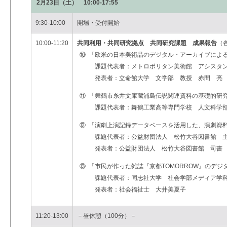
2月23日（土） 10:00-17:55
9:30-10:00
開場・受付開始
10:00-11:20
共同利用・共同研究拠点 共同研究課題 成果報告
（
⑩
「欧米の日本美術品のデジタル・アーカイブによる
課題代表者：メトロポリタン美術館 アシスタントキュ
発表者：立命館大学 文学部 教授 赤間 亮
⑪
「舞鶴市糸井文庫蔵浦島伝説関連資料の基礎的研
課題代表者：舞鶴工業高等専門学校 人文科学部
⑫
「演劇上演記録データベースを活用した、演劇資
課題代表者：公益財団法人 松竹大谷図書館 主
発表者：公益財団法人 松竹大谷図書館 司書
⑬
「市民が作った雑誌『京都TOMORROW』のデジ
課題代表者：同志社大学 社会学部メディア学科
発表者：社会福祉士 大井美夏子
11:20-13:00
－昼休憩（100分）－