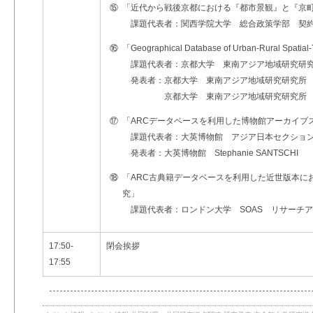
⑮
「近代から戦後京都における『都市景観』と『京
課題代表者：関西学院大学 総合政策学部 契
⑯
「Geographical Database of Urban-Rural Spatial
課題代表者：京都大学 東南アジア地域研究研究
発表者：京都大学 東南アジア地域研究研究所 特定助
京都大学 東南アジア地域研究研究所 Invited Fe
⑰
「ARCデータベースを利用した博物館アーカイブ
課題代表者：大英博物館 アジア日本セクション長 Ti
発表者：大英博物館 Stephanie SANTSCHI
⑱
「ARC古典籍データベースを利用した近世版本におけ
究」
課題代表者：ロンドン大学 SOAS リサーチ
17:50-
閉会挨拶
17:55