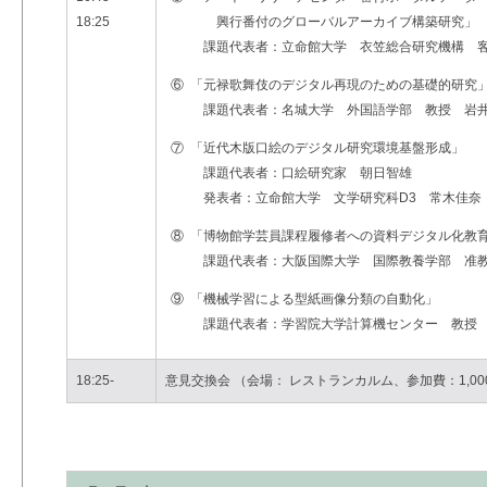
18:25
興行番付のグローバルアーカイブ構築研究」
課題代表者：立命館大学 衣笠総合研究機構 客
⑥
「元禄歌舞伎のデジタル再現のための基礎的研究
課題代表者：名城大学 外国語学部 教授 岩
⑦
「近代木版口絵のデジタル研究環境基盤形成」
課題代表者：口絵研究家 朝日智雄
発表者：立命館大学 文学研究科D3 常木佳奈
⑧
「博物館学芸員課程履修者への資料デジタル化教
課題代表者：大阪国際大学 国際教養学部 准
⑨
「機械学習による型紙画像分類の自動化」
課題代表者：学習院大学計算機センター 教授
18:25-
意見交換会 （会場： レストランカルム、参加費：1,00