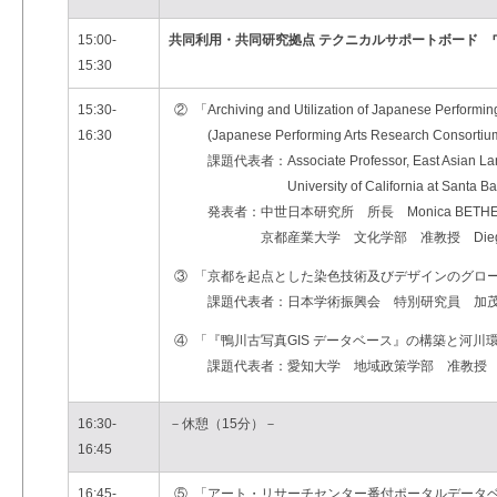
15:00-
共同利用・共同研究拠点 テクニカルサポートボード 
15:30
15:30-
②
「Archiving and Utilization of Japanese Performin
16:30
(Japanese Performing Arts Research Consorti
課題代表者：Associate Professor, East Asian Langu
University of California at Santa Barb
発表者：中世日本研究所 所長 Monica BETH
京都産業大学 文化学部 准教授 Diego PE
③
「京都を起点とした染色技術及びデザインのグロ
課題代表者：日本学術振興会 特別研究員 加
④
「『鴨川古写真GIS データベース』の構築と河川
課題代表者：愛知大学 地域政策学部 准教授
16:30-
－休憩（15分）－
16:45
16:45-
⑤
「アート・リサーチセンター番付ポータルデータ