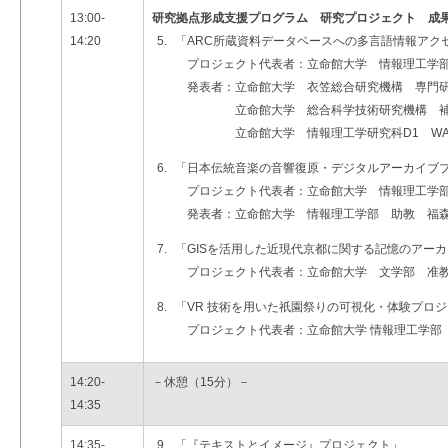
13:00-
研究拠点形成支援プログラム 研究プロジェクト 成
14:20
5.
「ARC所蔵資料データベースへの多言語情報アク
プロジェクト代表者：立命館大学 情報理工学部
発表者：立命館大学 衣笠総合研究機構 専門研究員 BAT
立命館大学 総合科学技術研究機構 補助研究員
立命館大学 情報理工学研究科D1 WANG J
6.
「日本伝統音楽の音響復原・デジタルアーカイブ
プロジェクト代表者：立命館大学 情報理工学部
発表者：立命館大学 情報理工学部 助教 福
7.
「GISを活用した近現代京都に関する記憶のアー
プロジェクト代表者：立命館大学 文学部 准
8.
「VR 技術を用いた祇園祭りの可視化・体験プロ
プロジェクト代表者：立命館大学 情報理工学部
14:20-
－休憩（15分）－
14:35
14:35-
9.
「『テキストとイメージ』プロジェクト」