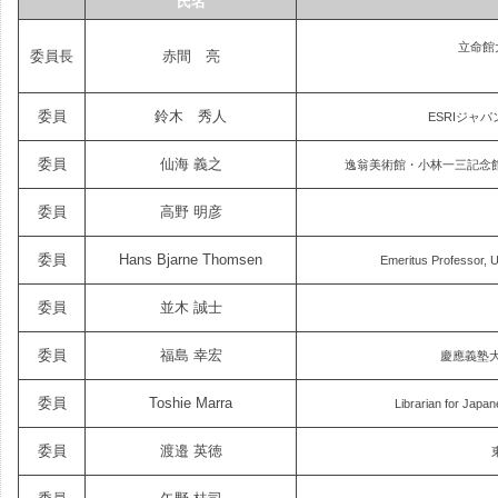
氏名
立命館
委員長
赤間 亮
委員
鈴木 秀人
ESRIジャ
委員
仙海 義之
逸翁美術館・小林一三記念館
委員
高野 明彦
委員
Hans Bjarne Thomsen
Emeritus Profess
委員
並木 誠士
委員
福島 幸宏
慶應義塾大
委員
Toshie Marra
Librarian for Japan
委員
渡邉 英徳