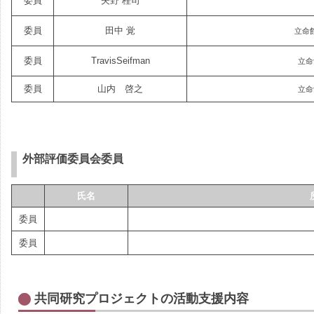
委員
矢野 桂司
委員
田中 覚
立命
委員
TravisSeifman
立命
委員
山内 啓之
立命
外部評価委員会委員
氏名
委員
委員
共同研究プロジェクトの活動支援内容