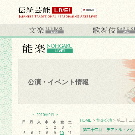
公演・イベント情報
<
2010年9月
>
HOME
>
能楽公演
> 第二十二
日
月
火
水
木
金
土
1
2
3
4
第二十二回 テアトル・ノウ
5
6
7
8
9
10
11