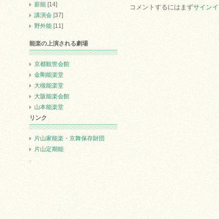
薪能
[14]
コメントするにはまず
サインイ
講演会
[37]
野外能
[11]
能楽の上演される劇場
京都観世会館
金剛能楽堂
大槻能楽堂
大阪能楽会館
山本能楽堂
リンク
片山家能楽・京舞保存財団
片山定期能
.