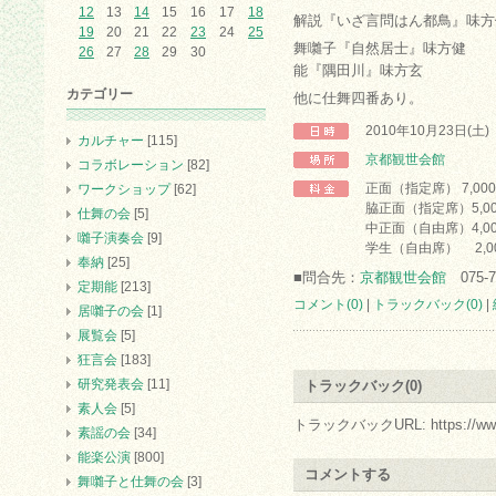
12
13
14
15
16
17
18
解説『いざ言問はん都鳥』味方
19
20
21
22
23
24
25
舞囃子『自然居士』味方健
26
27
28
29
30
能『隅田川』味方玄
カテゴリー
他に仕舞四番あり。
2010年10月23日(土
カルチャー
[115]
京都観世会館
コラボレーション
[82]
正面（指定席） 7,000
ワークショップ
[62]
脇正面（指定席）5,00
仕舞の会
[5]
中正面（自由席）4,00
囃子演奏会
[9]
学生（自由席） 2,0
奉納
[25]
■問合先：
京都観世会館
075-7
定期能
[213]
コメント(0)
|
トラックバック(0)
|
居囃子の会
[1]
展覧会
[5]
狂言会
[183]
研究発表会
[11]
トラックバック(0)
素人会
[5]
トラックバックURL: https://www.arc.
素謡の会
[34]
能楽公演
[800]
コメントする
舞囃子と仕舞の会
[3]