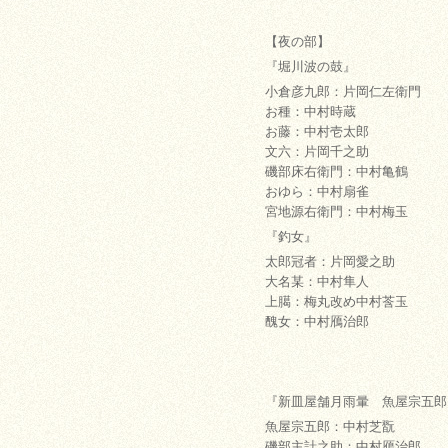
【夜の部】
『堀川波の鼓』
小倉彦九郎：片岡仁左衛門
お種：中村時蔵
お藤：中村壱太郎
文六：片岡千之助
磯部床右衛門：中村亀鶴
おゆら：中村扇雀
宮地源右衛門：中村梅玉
『釣女』
太郎冠者：片岡愛之助
大名某：中村隼人
上臈：梅丸改め中村莟玉
醜女：中村鴈治郎
『新皿屋舗月雨暈 魚屋宗五郎
魚屋宗五郎：中村芝翫
磯部主計之助：中村鴈治郎