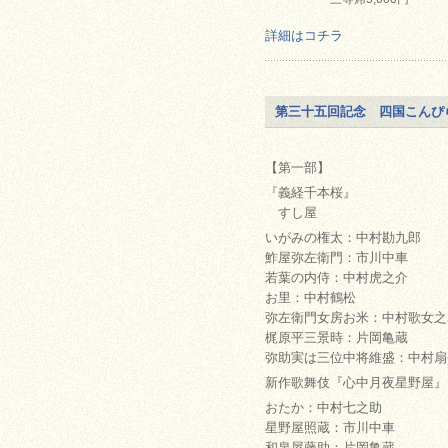
詳細はコチラ
第三十五回記念 四国こんぴ
【第一部】
『義経千本桜』
すし屋
いがみの権太：中村勘九郎
鮓屋弥左衛門：市川中車
若葉の内侍：中村虎之介
お里：中村鶴松
弥左衛門女房お米：中村歌女之
梶原平三景時：片岡亀蔵
弥助実は三位中将維盛：中村扇
新作歌舞伎『心中月夜星野屋』
おたか：中村七之助
星野屋照蔵：市川中車
和泉屋藤助：片岡亀蔵