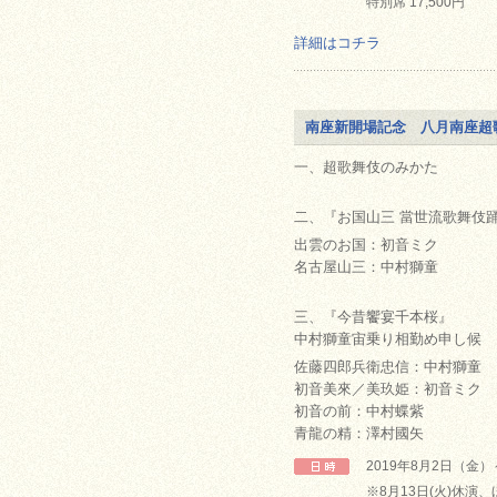
特別席 17,500円
詳細はコチラ
南座新開場記念 八月南座超
一、超歌舞伎のみかた
二、『お国山三 當世流歌舞伎
出雲のお国：初音ミク
名古屋山三：中村獅童
三、『今昔饗宴千本桜』
中村獅童宙乗り相勤め申し候
佐藤四郎兵衛忠信：中村獅童
初音美來／美玖姫：初音ミク
初音の前：中村蝶紫
青龍の精：澤村國矢
2019年8月2日（金
※8月13日(火)休演