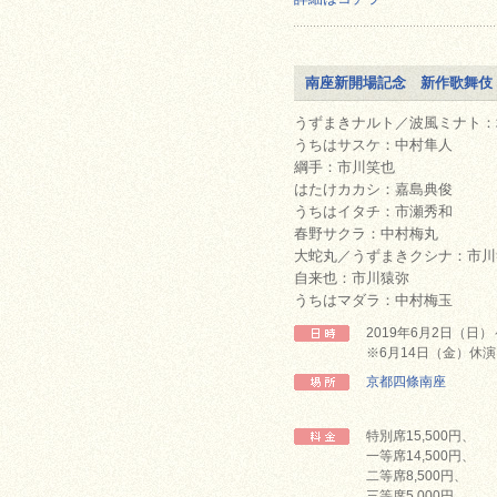
南座新開場記念 新作歌舞伎 N
うずまきナルト／波風ミナト：
うちはサスケ：中村隼人
綱手：市川笑也
はたけカカシ：嘉島典俊
うちはイタチ：市瀬秀和
春野サクラ：中村梅丸
大蛇丸／うずまきクシナ：市川
自来也：市川猿弥
うちはマダラ：中村梅玉
2019年6月2日（日
※6月14日（金）休演
京都四條南座
特別席15,500円、
一等席14,500円、
二等席8,500円、
三等席5,000円