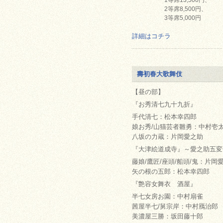
1等席13,500円、
2等席8,500円、
3等席5,000円
詳細はコチラ
壽初春大歌舞伎
【昼の部】
『お秀清七九十九折』
手代清七：松本幸四郎
娘お秀/山猫芸者雛勇：中村壱
八坂の力蔵：片岡愛之助
『大津絵道成寺』～愛之助五変
藤娘/鷹匠/座頭/船頭/鬼：片岡
矢の根の五郎：松本幸四郎
『艶容女舞衣 酒屋』
半七女房お園：中村扇雀
茜屋半七/舅宗岸：中村鴈治郎
美濃屋三勝：坂田藤十郎