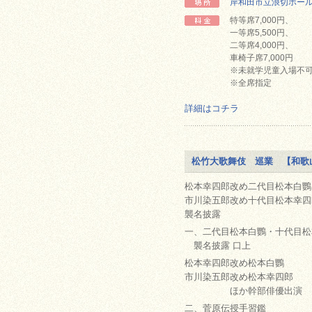
岸和田市立浪切ホー
特等席7,000円、
一等席5,500円、
二等席4,000円、
車椅子席7,000円
※未就学児童入場不
※全席指定
詳細はコチラ
松竹大歌舞伎 巡業 【和歌
松本幸四郎改め二代目松本白鸚
市川染五郎改め十代目松本幸四
襲名披露
一、二代目松本白鸚・十代目松
襲名披露 口上
松本幸四郎改め松本白鸚
市川染五郎改め松本幸四郎
ほか幹部俳優出演
二、菅原伝授手習鑑