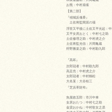
お熊：中村扇雀
【第二部】
『傾城反魂香』
土佐将監閑居の場
浮世又平後に土佐又平光起：中
又平女房おとく：中村七之助
土佐修理之助：中村虎之介
土佐将監光信：片岡亀蔵
狩野雅楽之助：中村勘九郎
『高坏』
次郎冠者：中村勘九郎
高足売：中村虎之介
太郎冠者：中村鶴松
大名某：大谷桂三
『芝浜革財布』
魚屋政五郎：市川中車
女房おたつ：中村七之助
金貸おかね：中村歌女之丞