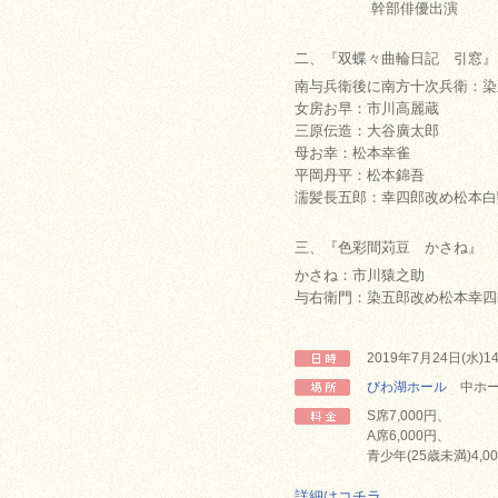
幹部俳優出演
二、『双蝶々曲輪日記 引窓』
南与兵衛後に南方十次兵衛：染
女房お早：市川高麗蔵
三原伝造：大谷廣太郎
母お幸：松本幸雀
平岡丹平：松本錦吾
濡髪長五郎：幸四郎改め松本白
三、『色彩間苅豆 かさね』
かさね：市川猿之助
与右衛門：染五郎改め松本幸四
2019年7月24日(水)1
びわ湖ホール
中ホー
S席7,000円、
A席6,000円、
青少年(25歳未満)4,0
詳細はコチラ