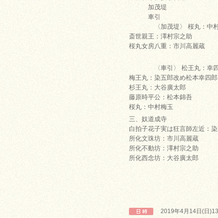
加茂堤
車引
〈加茂堤〉 桜丸：中村
斎世親王：澤村宗之助
桜丸女房八重：市川高麗蔵
〈車引〉 松王丸：幸四
梅王丸：染五郎改め松本幸四郎
杉王丸：大谷廣太郎
藤原時平公：松本錦吾
桜丸：中村梅玉
三、奴道成寺
白拍子花子実は狂言師左近：染
所化文珠坊：市川高麗蔵
所化不動坊：澤村宗之助
所化西念坊：大谷廣太郎
2019年4月14日(日)