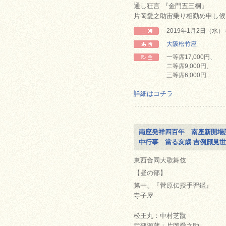
通し狂言 『金門五三桐』
片岡愛之助宙乗り相勤め申し候
2019年1月2日（水
大阪松竹座
一等席17,000円、
二等席9,000円、
三等席6,000円
詳細はコチラ
南座発祥四百年 南座新開場
中行事 當る亥歳 吉例顔見
東西合同大歌舞伎
【昼の部】
第一、『菅原伝授手習鑑』
寺子屋
松王丸：中村芝翫
武部源蔵：片岡愛之助