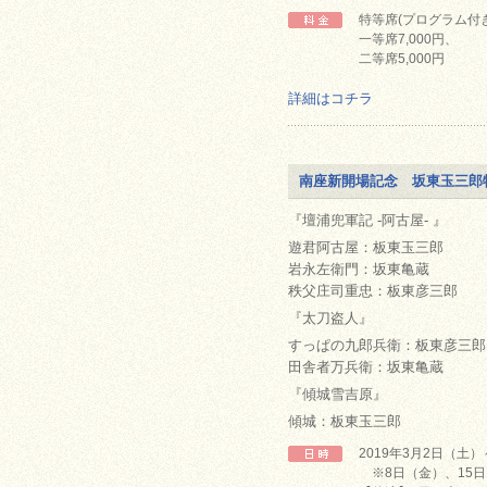
特等席(プログラム付き)
一等席7,000円、
二等席5,000円
詳細はコチラ
南座新開場記念 坂東玉三郎
『壇浦兜軍記 -阿古屋- 』
遊君阿古屋：板東玉三郎
岩永左衛門：坂東亀蔵
秩父庄司重忠：板東彦三郎
『太刀盗人』
すっぱの九郎兵衛：板東彦三郎
田舎者万兵衛：坂東亀蔵
『傾城雪吉原』
傾城：板東玉三郎
2019年3月2日（土
※8日（金）、15日