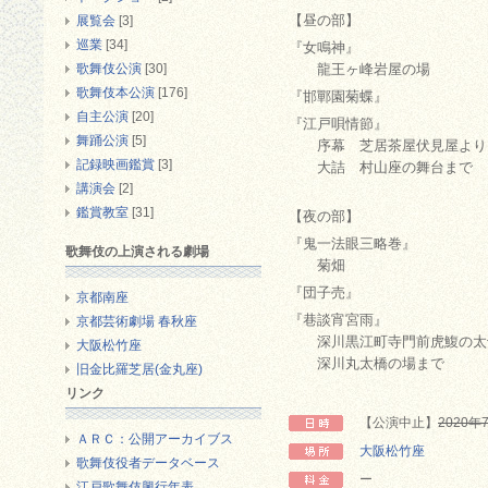
【昼の部】
展覧会
[3]
巡業
[34]
『女鳴神』
歌舞伎公演
[30]
龍王ヶ峰岩屋の場
歌舞伎本公演
[176]
『邯鄲園菊蝶』
自主公演
[20]
『江戸唄情節』
舞踊公演
[5]
序幕 芝居茶屋伏見屋より
記録映画鑑賞
[3]
大詰 村山座の舞台まで
講演会
[2]
鑑賞教室
[31]
【夜の部】
『鬼一法眼三略巻』
歌舞伎の上演される劇場
菊畑
『団子売』
京都南座
『巷談宵宮雨』
京都芸術劇場 春秋座
深川黒江町寺門前虎鰒の太
大阪松竹座
深川丸太橋の場まで
旧金比羅芝居(金丸座)
リンク
【公演中止】
2020
ＡＲＣ：公開アーカイブス
大阪松竹座
歌舞伎役者データベース
ー
江戸歌舞伎興行年表