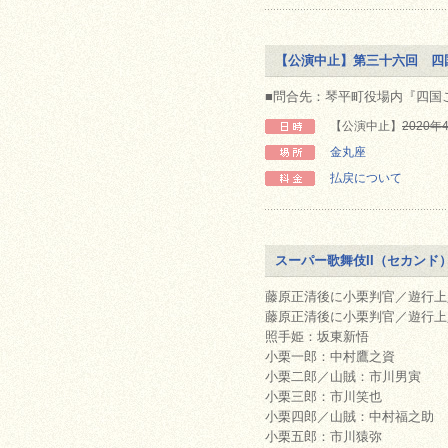
【公演中止】第三十六回 四
■問合先：琴平町役場内『四国こん
【公演中止】
2020
金丸座
払戻について
スーパー歌舞伎II（セカンド
藤原正清後に小栗判官／遊行上
藤原正清後に小栗判官／遊行上
照手姫：坂東新悟
小栗一郎：中村鷹之資
小栗二郎／山賊：市川男寅
小栗三郎：市川笑也
小栗四郎／山賊：中村福之助
小栗五郎：市川猿弥