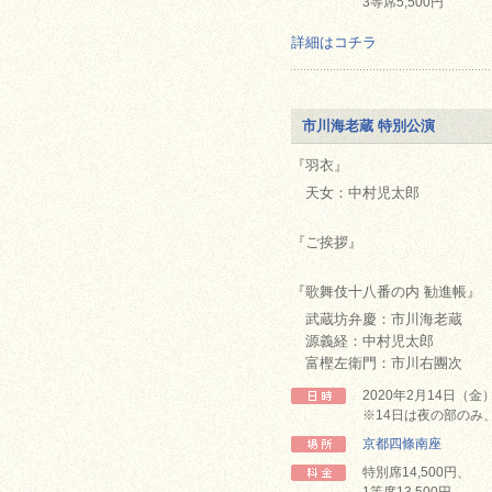
3等席5,500円
詳細はコチラ
市川海老蔵 特別公演
『羽衣』
天女：中村児太郎
『ご挨拶』
『歌舞伎十八番の内 勧進帳』
武蔵坊弁慶：市川海老蔵
源義経：中村児太郎
富樫左衛門：市川右團次
2020年2月14日（
※14日は夜の部のみ、
京都四條南座
特別席14,500円、