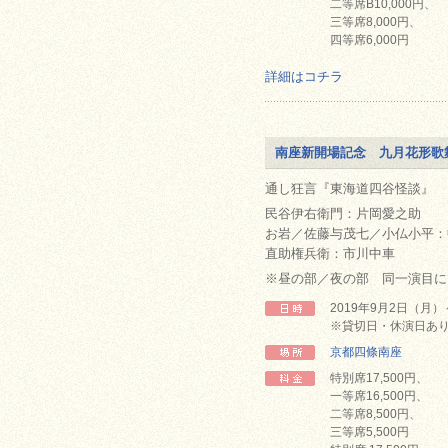
二等席B10,000円、
三等席8,000円、
四等席6,000円
詳細はコチラ
南座新開場記念 九月花形歌
通し狂言『東海道四谷怪談』
民谷伊右衛門：片岡愛之助
お岩／佐藤与茂七／小仏小平：
直助権兵衛：市川中車
※昼の部／夜の部 同一演目に
2019年9月2日（月
※貸切日・休演日あ
京都四條南座
特別席17,500円、
一等席16,500円、
二等席8,500円、
三等席5,500円