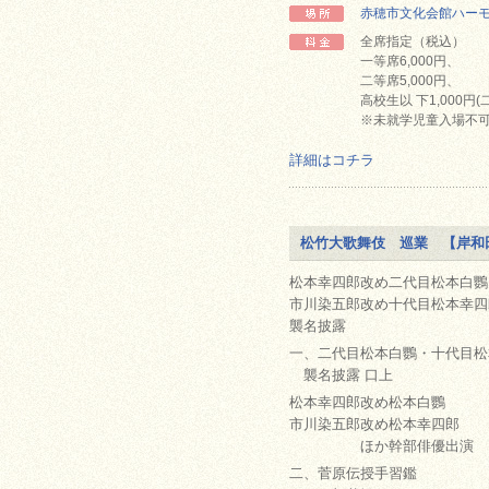
赤穂市文化会館ハー
全席指定（税込）
一等席6,000円、
二等席5,000円、
高校生以 下1,000円
※未就学児童入場不
詳細はコチラ
松竹大歌舞伎 巡業 【岸和
松本幸四郎改め二代目松本白鸚
市川染五郎改め十代目松本幸四
襲名披露
一、二代目松本白鸚・十代目松
襲名披露 口上
松本幸四郎改め松本白鸚
市川染五郎改め松本幸四郎
ほか幹部俳優出演
二、菅原伝授手習鑑