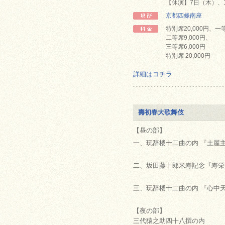
【休演】7日（木）、
京都四條南座
特別席20,000円、一等
二等席9,000円、
三等席6,000円
特別席 20,000円
詳細はコチラ
壽初春大歌舞伎
【昼の部】
一、玩辞楼十二曲の内 『土屋
二、坂田藤十郎米寿記念『寿栄
三、玩辞楼十二曲の内 『心中
【夜の部】
三代猿之助四十八撰の内