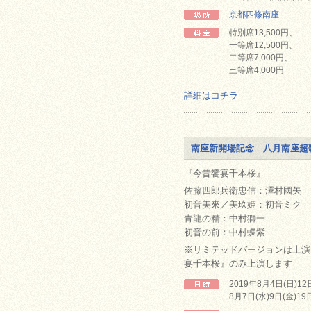
京都四條南座
特別席13,500円、
一等席12,500円、
二等席7,000円、
三等席4,000円
詳細はコチラ
南座新開場記念 八月南座超
『今昔饗宴千本桜』
佐藤四郎兵衛忠信：澤村國矢
初音美來／美玖姫：初音ミク
青龍の精：中村獅一
初音の前：中村蝶紫
※リミテッドバージョンは上演
宴千本桜』のみ上演します
2019年8月4日(日)1
8月7日(水)9日(金)19