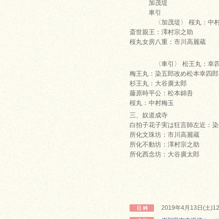
加茂堤
車引
〈加茂堤〉 桜丸：中村
斎世親王：澤村宗之助
桜丸女房八重：市川高麗蔵
〈車引〉 松王丸：幸四
梅王丸：染五郎改め松本幸四郎
杉王丸：大谷廣太郎
藤原時平公：松本錦吾
桜丸：中村梅玉
三、奴道成寺
白拍子花子実は狂言師左近：染
所化文珠坊：市川高麗蔵
所化不動坊：澤村宗之助
所化西念坊：大谷廣太郎
2019年4月13日(土)