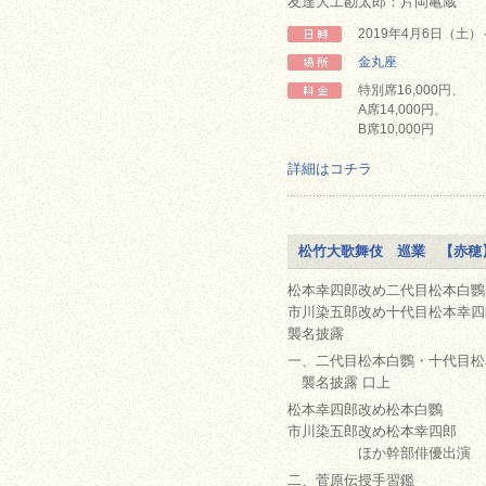
友達大工勘太郎：片岡亀蔵
2019年4月6日（土
金丸座
特別席16,000円、
A席14,000円、
B席10,000円
詳細はコチラ
松竹大歌舞伎 巡業 【赤穂
松本幸四郎改め二代目松本白鸚
市川染五郎改め十代目松本幸四
襲名披露
一、二代目松本白鸚・十代目松
襲名披露 口上
松本幸四郎改め松本白鸚
市川染五郎改め松本幸四郎
ほか幹部俳優出演
二、菅原伝授手習鑑