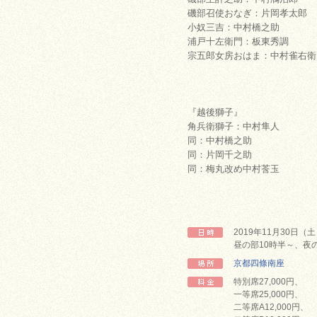
磯部召使おなぎ：片岡孝太郎
小奴三吉：中村橋之助
浦戸十左衛門：板東秀調
宗五郎女房おはま：中村雀右衛
『越後獅子』
角兵衛獅子：中村隼人
同：中村橋之助
同：片岡千之助
同：梅丸改め中村莟玉
2019年11月30日（
昼の部10時半～、夜の
京都四條南座
特別席27,000円、
一等席25,000円、
二等席A12,000円、