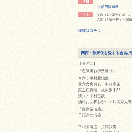
京都四條南座
S席（1・2階全席）6,
A席（3階全席）4,00
詳細はコチラ
関西・歌舞伎を愛する会 結
【昼の部】
『色気噺お伊勢帰り』
喜六：中村鴈治郎
喜六女房お安：中村扇雀
家主庄兵衛：板東彌十郎
清八：中村芝翫
油屋お女将おかつ：片岡秀太郎
『厳島招檜扇』
日招ぎの清盛
平相国清盛：片岡我當