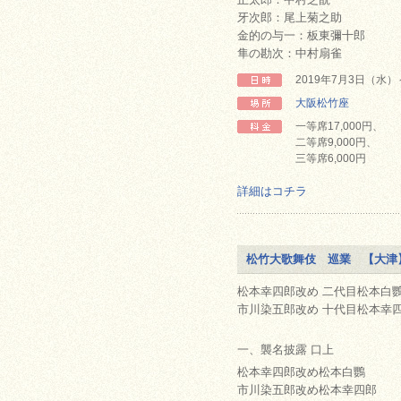
牙次郎：尾上菊之助
金的の与一：板東彌十郎
隼の勘次：中村扇雀
2019年7月3日（水
大阪松竹座
一等席17,000円、
二等席9,000円、
三等席6,000円
詳細はコチラ
松竹大歌舞伎 巡業 【大津
松本幸四郎改め 二代目松本白鸚
市川染五郎改め 十代目松本幸四
一、襲名披露 口上
松本幸四郎改め松本白鸚
市川染五郎改め松本幸四郎