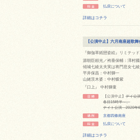
払戻について
詳細はコチラ
【公演中止】六月南座超歌
『御伽草紙戀姿絵』リミテッド
源朝臣頼光／袴垂保輔：澤村國
傾城七綾太夫実は将門息女七綾
平井保昌：中村獅一
山姥茨木婆：中村蝶紫
『口上』 中村獅童
【公演中止】
デイ公演 
各日15時半～、
ナイト公演 2020年6
京都四條南座
払戻について
詳細はコチラ