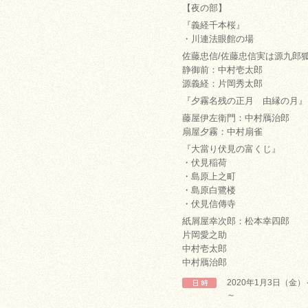
【夜の部】
『義経千本桜』
・川連法眼館の場
佐藤忠信/佐藤忠信実は源九郎
静御前：中村壱太郎
源義経：片岡秀太郎
『夕霧名残の正月 由縁の月』
藤屋伊左衛門：中村鴈治郎
扇屋夕霧：中村扇雀
『大當り伏見の富くじ』
・伏見稲荷
・島原上之町
・島原白鷺楼
・伏見信傳寺
紙屑屋幸次郎：松本幸四郎
片岡愛之助
中村壱太郎
中村鴈治郎
2020年1月3日（金
～