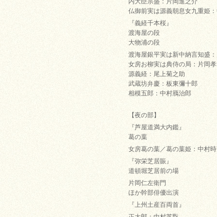
内大臣宗盛：片岡進之介
仏御前実は源義朝息女九重姫：
『義経千本桜』
渡海屋の段
大物浦の段
渡海屋銀平実は新中納言知盛：
女房お柳実は典侍の局：片岡孝
源義経：尾上菊之助
武蔵坊弁慶：板東彌十郎
相模五郎：中村鴈治郎
【夜の部】
『芦屋道満大内鑑』
葛の葉
女房葛の葉／葛の葉姫：中村時
『弥栄芝居賑』
道頓堀芝居前の場
片岡仁左衛門
ほか幹部俳優出演
『上州土産百両首』
正太郎：中村芝翫