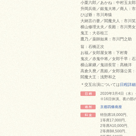
小栗六郎／あかね：中村玉太郎
升岡兵衛／銀鬼大将／商人：市
ひば爺：市川寿猿
大納言の妻／閻魔夫人：市川笑
横山修理太夫／長殿：市川男女
鬼王：大谷桂三
鷹乃／薬師如来：市川門之助
翁：石橋正次
お福／女郎屋女将：下村青
鬼次／赤鬼中将／女郎千早：石
横山家継／鬼頭長官：髙橋洋
高倉久麿／黒姫／女郎蒲公英：
閻魔大王：浅野和之
＊交互出演については
日程詳細
2020年3月4日（水
※16日休演。夜の部
京都四條南座
特別席18,000円、
1等席17,000円、
2等席A10,000円、
2等席B8,500円、