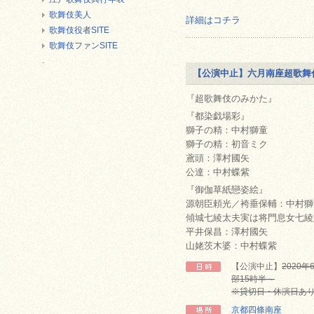
歌舞伎美人
詳細はコチラ
歌舞伎役者SITE
歌舞伎ファンSITE
.
【公演中止】六月南座超歌舞
『超歌舞伎のみかた』
『都染戯場彩』
獅子の精：中村獅童
獅子の精：初音ミク
鳶頭：澤村國矢
公達：中村蝶紫
『御伽草紙戀姿絵』
源朝臣頼光／袴垂保輔：中村獅
傾城七綾太夫実は将門息女七綾
平井保昌：澤村國矢
山姥茨木婆：中村蝶紫
【公演中止】
2020
部15時半～
※貸切日・休演日あ
京都四條南座