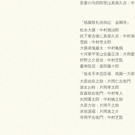
吾妻の与四郎実は真柴久吉：中
『祇園祭礼信仰記 金閣寺』
松永大膳：中村鴈治郎
此下東吉後に真柴久吉：中村扇
雪姫：中村壱太郎
大膳弟鬼藤太：中村亀鶴
十河軍平実は佐藤正清：片岡愛
狩野之介直信：中村芝翫
慶寿院尼：坂田藤十郎
『仮名手本忠臣蔵 祇園一力茶
大星由良之助：片岡仁左衛門
遊女お軽：片岡孝太郎
富森助右衛門：中村隼人
矢間重太郎：中村橋之助
大星力弥：片岡千之助
赤垣源蔵：片岡進之介
寺岡平右衛門：中村芝翫