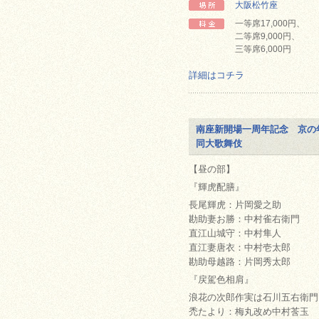
大阪松竹座
一等席17,000円、
二等席9,000円、
三等席6,000円
詳細はコチラ
南座新開場一周年記念 京の
同大歌舞伎
【昼の部】
『輝虎配膳』
長尾輝虎：片岡愛之助
勘助妻お勝：中村雀右衛門
直江山城守：中村隼人
直江妻唐衣：中村壱太郎
勘助母越路：片岡秀太郎
『戻駕色相肩』
浪花の次郎作実は石川五右衛門
禿たより：梅丸改め中村莟玉