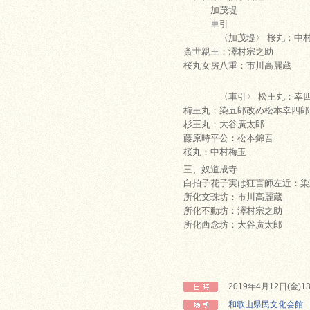
加茂堤
車引
〈加茂堤〉 桜丸：中村
斎世親王：澤村宗之助
桜丸女房八重：市川高麗蔵
〈車引〉 松王丸：幸四
梅王丸：染五郎改め松本幸四郎
杉王丸：大谷廣太郎
藤原時平公：松本錦吾
桜丸：中村梅玉
三、奴道成寺
白拍子花子実は狂言師左近：染
所化文珠坊：市川高麗蔵
所化不動坊：澤村宗之助
所化西念坊：大谷廣太郎
2019年4月12日(金)1
和歌山県民文化会館