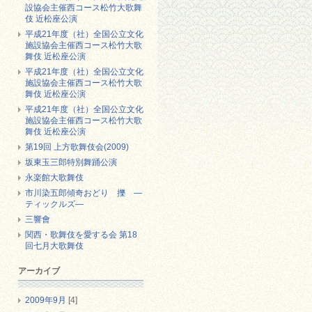
設協会主催西コース松竹大歌舞
伎 近松座公演
平成21年度（社）全国公立文化
施設協会主催西コース松竹大歌
舞伎 近松座公演
平成21年度（社）全国公立文化
施設協会主催西コース松竹大歌
舞伎 近松座公演
平成21年度（社）全国公立文化
施設協会主催西コース松竹大歌
舞伎 近松座公演
第19回 上方歌舞伎会(2009)
坂東玉三郎特別舞踊公演
永楽館大歌舞伎
市川染五郎傾奇おどり 擽 ―
ティックルズ―
三響會
関西・歌舞伎を愛する会 第18
回七月大歌舞伎
アーカイブ
2009年9月
[4]