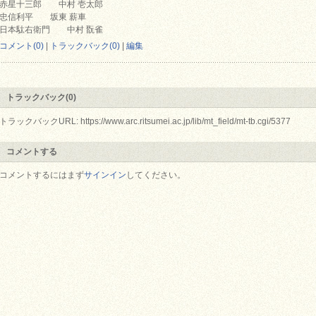
赤星十三郎 中村 壱太郎
忠信利平 坂東 薪車
日本駄右衛門 中村 翫雀
コメント(0)
|
トラックバック(0)
|
編集
トラックバック(0)
トラックバックURL: https://www.arc.ritsumei.ac.jp/lib/mt_field/mt-tb.cgi/5377
コメントする
コメントするにはまず
サインイン
してください。