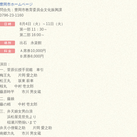
豊岡市ホームページ
問合先：豊岡市教育委員会文化振興課
0796-23-1160
8月4日（火）～11日（火）
第一部 11：30～
第二部 16:00～
出石 永楽館
Ａ席券10,000円
Ｂ席券8,000円
演目：
一、菅原伝授手習鑑 車引
梅王丸 片岡 愛之助
松王丸 坂東 薪車
桜丸 中村 壱太郎
藤原時平 市川 男女蔵
二、藤娘
藤の精 中村 壱太郎
三、弁天娘女男白浪
浜松屋見世先より
稲瀬川勢揃いまで
弁天小僧菊之助 片岡 愛之助
南郷力丸 市川 男女蔵