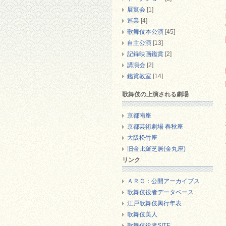
展覧会
[1]
巡業
[4]
歌舞伎本公演
[45]
自主公演
[13]
記録映画鑑賞
[2]
講演会
[2]
鑑賞教室
[14]
歌舞伎の上演される劇場
京都南座
京都芸術劇場 春秋座
大阪松竹座
旧金比羅芝居(金丸座)
リンク
ＡＲＣ：公開アーカイブス
歌舞伎役者データベース
江戸歌舞伎興行年表
歌舞伎美人
歌舞伎役者SITE