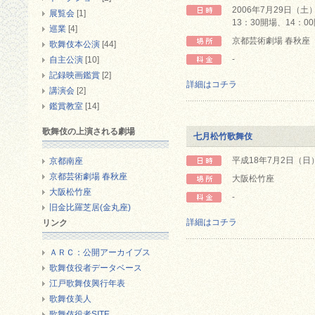
2006年7月29日（土
展覧会
[1]
13：30開場、14：0
巡業
[4]
京都芸術劇場 春秋座
歌舞伎本公演
[44]
-
自主公演
[10]
記録映画鑑賞
[2]
詳細はコチラ
講演会
[2]
鑑賞教室
[14]
歌舞伎の上演される劇場
七月松竹歌舞伎
平成18年7月2日（日
京都南座
京都芸術劇場 春秋座
大阪松竹座
大阪松竹座
-
旧金比羅芝居(金丸座)
詳細はコチラ
リンク
ＡＲＣ：公開アーカイブス
歌舞伎役者データベース
江戸歌舞伎興行年表
歌舞伎美人
歌舞伎役者SITE