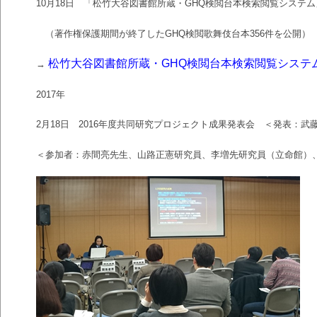
10月18日 「松竹大谷図書館所蔵・GHQ検閲台本検索閲覧システ
（著作権保護期間が終了した
GHQ
検閲歌舞伎台本
356
件を公開）
松竹大谷図書館所蔵・GHQ検閲台本検索閲覧システ
→
2017
年
2
月
18
日
2016
年度共同研究プロジェクト成果発表会 ＜発表：武
＜参加者：赤間亮先生、山路正憲研究員、李増先研究員（立命館）