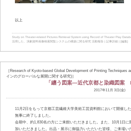
以上
Study on Theater-related Pictures Retrieval System using Record of Theater Pla
活用した、演劇資料画像検索閲覧システムの構築に関る研究
活動報告
|
記事詳細
|
[編集]
［Research of Kyoto-based Global Development of Printing T
インのグローバルな展開に関する研究)］
「纏う図案―近代京都と染織図案 
2017年11月 3日(金)
11月2日をもって京都工芸繊維大学美術工芸資料館において開催し
無事に終了しました。
会期中、約1,830名の方にご来館いただきました。また、10月1日
加いただきました。出品・展示に御協力いただいた皆様、ご来場い