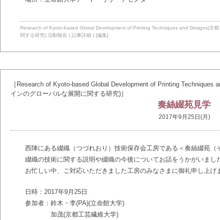
Research of Kyoto-based Global Development of Printing Technique
関する研究)
活動報告
|
記事詳細
|
[編集]
［Research of Kyoto-based Global Development of Printing T
インのグローバルな展開に関する研究)］
奏絲綴苑見学
2017年9月25日(月)
西陣にある綴織（つづれおり）技術保存会工房である＜奏絲綴苑（
綴織の技術に関する説明や綴織の今後についてお話をうかがいまし
お忙しい中、ご対応いただきました工房のみなさまに御礼申し上げ
日時：2017年9月25日
参加者：鈴木・李(PA)(立命館大学)
加茂(京都工芸繊維大学)