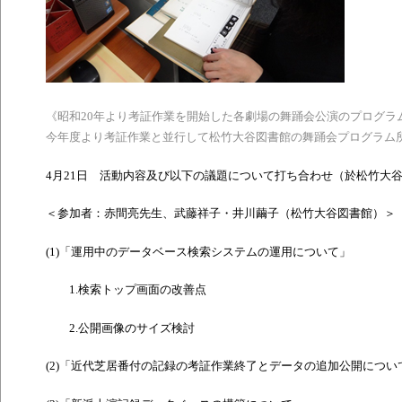
《昭和
20
年より考証作業を開始した各劇場の舞踊会公演のプログラ
今年度より考証作業と並行して松竹大谷図書館の舞踊会プログラム
4
月
21
日 活動内容及び以下の議題について打ち合わせ（於松竹大
＜参加者：赤間亮先生、武藤祥子・井川繭子（松竹大谷図書館）＞
(1)
「運用中のデータベース検索システムの運用について」
1.
検索トップ画面の改善点
2.
公開画像のサイズ検討
(2)
「近代芝居番付の記録の考証作業終了とデータの追加公開につい