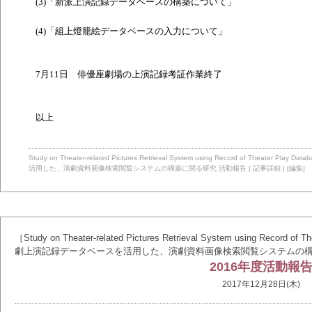
(3)
「新派上演記録データベースの構築について」
(4)
「組上燈籠絵データベースの入力について」
7
月
11
日 俳優座劇場の上演記録考証作業終了
以上
Study on Theater-related Pictures Retrieval System using Record of Theater Pla
活用した、演劇資料画像検索閲覧システムの構築に関る研究
活動報告
|
記事詳細
|
[編集]
［Study on Theater-related Pictures Retrieval System using Record of The
劇上演記録データベースを活用した、演劇資料画像検索閲覧システムの
2016年度活動報
2017年12月28日(木)