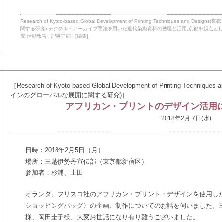
Research of Kyoto-based Global Development of Printing Technique
関する研究)
デジタル・アーカイブ手法を用いた近代染織資料の整理と活用
,
京都を起点と
究
,
活動報告
|
記事詳細
|
[編集]
［Research of Kyoto-based Global Development of Printing T
インのグローバルな展開に関する研究)］
アフリカン・プリントのデザイン活用
2018年2月 7日(水)
日時：2018年2月5日（月）
場所：三越伊勢丹宣伝部（東京都新宿区）
参加者：杉浦、上田
オランダ、フリスコ社のアフリカン・プリント・デザインを使用し
ショッピングバッグ
〉の企画、制作についてのお話を伺いました。
様、岡田圭子様、大変お世話になり有り難うございました。