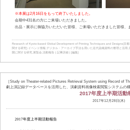
※
本展は2月16日をもって終了いたしました。
会期中431名の方にご来場いただきました。
出品・展示に御協力いただいた皆様、ご来場いただきました皆様、
Research of Kyoto-based Global Development of Printing Technique
関する研究)
イベント情報
,
デジタル・アーカイブ手法を用いた近代染織資料の整理と活用
,
開に関する研究
,
展覧会
,
活動報告
|
記事詳細
|
[編集]
［Study on Theater-related Pictures Retrieval System using Record of The
劇上演記録データベースを活用した、演劇資料画像検索閲覧システムの
2017年度上半期活動
2017年12月28日(木)
2017
年度上半期活動報告