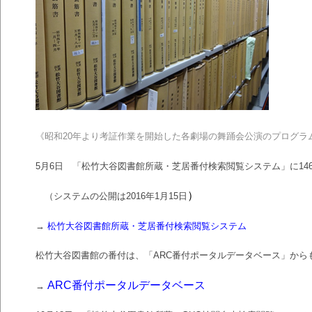
《昭和
20
年より考証作業を開始した各劇場の舞踊会公演のプログラ
5
月
6
日 「松竹大谷図書館所蔵・芝居番付検索閲覧システム」に
14
）
（システムの公開は
2016
年
1
月
15
日
→
松竹大谷図書館所蔵・芝居番付検索閲覧システム
松竹大谷図書館の番付は、「
ARC
番付ポータルデータベース」から
ARC番付ポータルデー
タベース
→