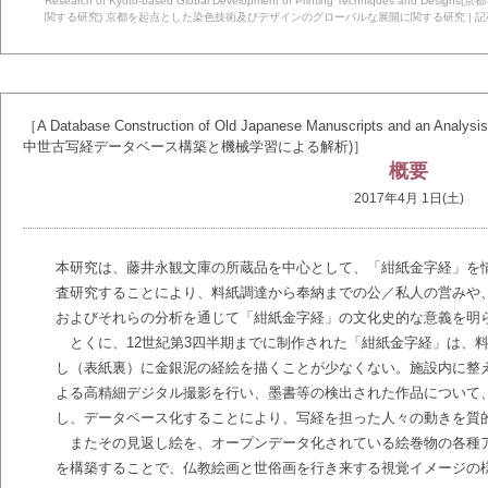
Research of Kyoto-based Global Development of Printing Technique
関する研究)
京都を起点とした染色技術及びデザインのグローバルな展開に関する研究
|
記
［A Database Construction of Old Japanese Manuscripts and an A
中世古写経データベース構築と機械学習による解析)］
概要
2017年4月 1日(土)
本研究は、藤井永観文庫の所蔵品を中心として、「紺紙金字経」を
査研究することにより、料紙調達から奉納までの公／私人の営みや
およびそれらの分析を通じて「紺紙金字経」の文化史的な意義を明
とくに、12世紀第3四半期までに制作された「紺紙金字経」は、
し（表紙裏）に金銀泥の経絵を描くことが少なくない。施設内に整
よる高精細デジタル撮影を行い、墨書等の検出された作品について
し、データベース化することにより、写経を担った人々の動きを質
またその見返し絵を、オープンデータ化されている絵巻物の各種
を構築することで、仏教絵画と世俗画を行き来する視覚イメージの