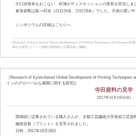
が口頭発表をおこない、杉浦がディスカッションの座長を担当しま
参加者数は延べ42名（21日24名、22日18名）でした。天候の悪
シンポジウムの詳細は
こちら
へ
Research of Kyoto-based Global Development of Printing Technique
関する研究)
イベント情報
,
活動報告
|
記事詳細
|
[編集]
［Research of Kyoto-based Global Development of Printing T
インのグローバルな展開に関する研究)］
寺田資料の見学
2017年10月18日(水)
西陣絣に従事されている職人さんが、京都工芸繊維大学美術工芸資
械捺染裂（プリント）を見学されました。
日時：2017年10月18日