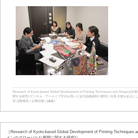
Research of Kyoto-based Global Development of Printing Technique
関する研究)
デジタル・アーカイブ手法を用いた近代染織資料の整理と活用
,
京都を起点と
究
,
活動報告
|
記事詳細
|
[編集]
［Research of Kyoto-based Global Development of Printing T
インのグローバルな展開に関する研究)］