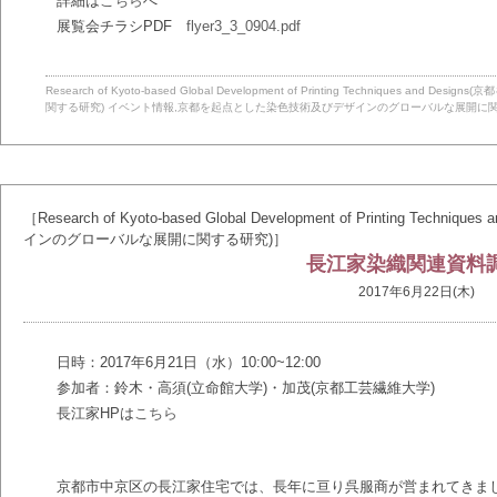
詳細は
こちら
へ
展覧会チラシPDF
flyer3_3_0904.pdf
Research of Kyoto-based Global Development of Printing Technique
関する研究)
イベント情報
,
京都を起点とした染色技術及びデザインのグローバルな展開に
［Research of Kyoto-based Global Development of Printing T
インのグローバルな展開に関する研究)］
長江家染織関連資料
2017年6月22日(木)
日時：2017年6月21日（水）10:00~12:00
参加者：鈴木・高須(立命館大学)・加茂(京都工芸繊維大学)
長江家HPは
こちら
京都市中京区の長江家住宅では、長年に亘り呉服商が営まれてきまし