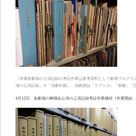
《俳優座劇場の上演記録の考証作業は参考資料として劇場プログラ
場の公演記録』や『演劇年鑑』、
演劇雑誌
『テアトロ』『新劇』『
4
月
12
日 各劇場の舞踊会公演の上演記録考証作業継続［作業開始