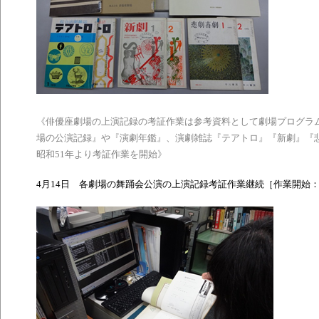
《俳優座劇場の上演記録の考証作業
は参考資料として劇場プログラ
場の公演記録』や『演劇年鑑』、
演劇雑誌
『テアトロ』『新劇』『
昭和
51
年より考証作業を開始》
4
月
14
日 各劇場の舞踊会公演の上演記録考証作業継続［作業開始