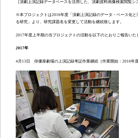
［演劇上演記録データベースを活用した、演劇資料画像検索閲覧シ
※本プロジェクトは
2016
年度「演劇上演記録のデータ・ベース化と
る研究」より、研究課題名を変更して活動を継続致します。
2017
年度上半期の当プロジェクトの活動を以下のとおりご報告いた
2017
年
4
月
13
日 俳優座劇場の上演記録考証作業継続［作業開始：
2016
年