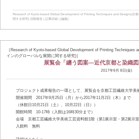
Research of Kyoto-based Global Development of Printing Technique
関する研究)
活動報告
|
記事詳細
|
[編集]
［Research of Kyoto-based Global Development of Printing T
インのグローバルな展開に関する研究)］
展覧会「纏う図案―近代京都と染織図
2017年9月 8日(金)
プロジェクト成果報告の一環として、展覧会を京都工芸繊維大学美
開催期間 2017年9月25日（月）から2017年11月2日（木）まで
（休館日10月21日（土）、10月22日（日））
開館時間 10-17時（入館は16時30分まで）
会場 京都工芸繊維大学美術工芸資料館1階（第1展示室・第2展示
入館料 無料