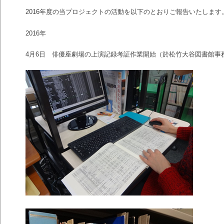
2016
年度の当プロジェクトの活動を以下のとおりご報告いたします
2016
年
4
月
6
日 俳優座劇場の上演記録考証作業開始（於松竹大谷図書館事