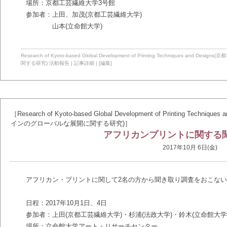
場所：京都工芸繊維大学3号館
参加者：上田、加茂(京都工芸繊維大学)
山本(立命館大学)
Research of Kyoto-based Global Development of Printing Technique
関する研究)
活動報告
|
記事詳細
|
[編集]
［Research of Kyoto-based Global Development of Printing T
インのグローバルな展開に関する研究)］
アフリカンプリントに関する
2017年10月 6日(金)
アフリカン・プリントに関して2名の方から聞き取り調査をおこな
日程：2017年10月1日、4日
参加者：上田(京都工芸繊維大学)・杉浦(法政大学)・鈴木(立命館大学
場所：立命館大学アート・リサーチセンター