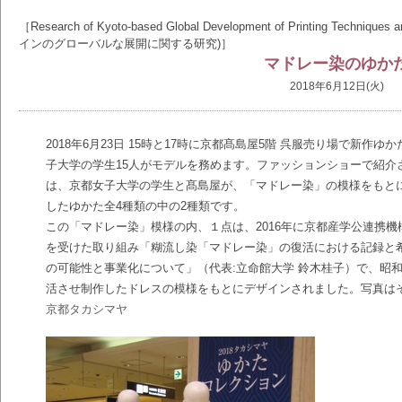
［Research of Kyoto-based Global Development of Printing T
インのグローバルな展開に関する研究)］
マドレー染のゆか
2018年6月12日(火)
2018年6月23日 15時と17時に京都髙島屋5階 呉服売り場で新
子大学の学生15人がモデルを務めます。ファッションショーで紹介
は、京都女子大学の学生と髙島屋が、「マドレー染」の模様をもと
したゆかた全4種類の中の2種類です。
この「マドレー染」模様の内、１点は、2016年に京都産学公連携機
を受けた取り組み「糊流し染「マドレー染」の復活における記録と
の可能性と事業化について」（代表:立命館大学 鈴木桂子）で、昭
活させ制作したドレスの模様をもとにデザインされました。写真は
京都タカシマヤ