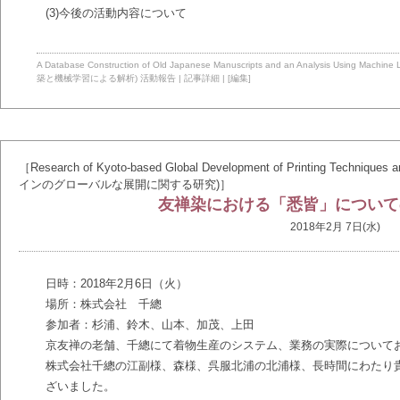
(3)今後の活動内容について
A Database Construction of Old Japanese Manuscripts and an Analysis 
築と機械学習による解析)
活動報告
|
記事詳細
|
[編集]
［Research of Kyoto-based Global Development of Printing T
インのグローバルな展開に関する研究)］
友禅染における「悉皆」について
2018年2月 7日(水)
日時：2018年2月6日（火）
場所：株式会社 千總
参加者：杉浦、鈴木、山本、加茂、上田
京友禅の老舗、千總にて着物生産のシステム、業務の実際について
株式会社千總の江副様、森様、呉服北浦の北浦様、長時間にわたり
ざいました。