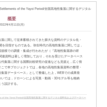
ltitude Settlements of the Yayoi Period/全国高地性集落に関するデジタル
概要
2022年4月11日(月)
集落に関して従来蓄積されてきた膨大な資料のデジタル化・
公開を目指すものである。弥生時代の高地性集落に関しては，
国規模での調査・集成が行われたが（『高地性集落跡の研
間で関連資料は著しく増加しており，それを受けたデータベース
古代集落に関する国際比較研究の促進なども見据え，広く情
そこで本プロジェクトでは，各地の高地性集落資料の整理・
性集落データベース」として整備した上，WEBでの成果発
ついては，ドローンによる写真・動画・3Dモデル等も格納
よう設計する。
ude Settlements of the Yayoi Period/全国高地性集落に関するデジタル資料化およびデータベー