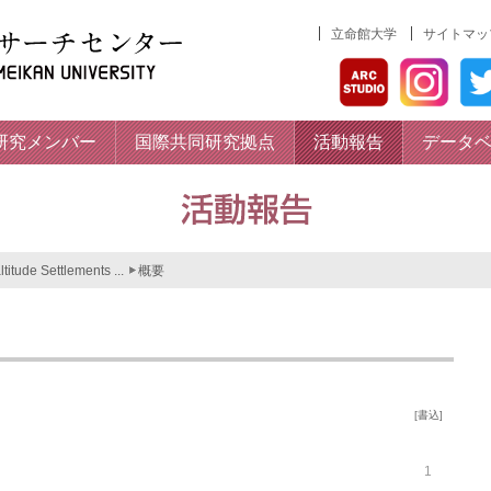
立命館大学
サイトマッ
研究メンバー
国際共同研究拠点
活動報告
データ
titude Settlements ...
概要
[書込]
1