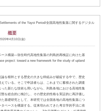
ltitude Settlements of the Yayoi Period/全国高地性集落に関するデジタル
概要
2020年4月10日(金)
ベース構築―弥生時代高地性集落の列島的再検証に向けた基
project: toward a new framework for the study of upland
代論を根幹とする歴史の大きな枠組みが破綻する中で、歴史
迎えている。そこで申請者らは、これまでに蓄積された調査
なった新たな技術も用いながら、列島各地における高地性集
実態を総合的に検討し、その歴史的性格を実証的に再評価し
けた基礎研究として、本研究では全国各地の高地性集落につ
ータベースを構築する。従来培われてきた考古学的手法に依