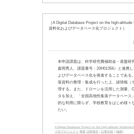
［A Digital Database Project on the high-a
資料化およびデータベース化プロジェクト］
本申請課題は、科学研究費補助金・基盤研究
森岡秀人、課題番号：20H01356）と連
よびデータベース化を推進することである
落資料の整理・集成を行った上、諸情報（
理する。また、ドローンを活用した測量、G
タを加え、「全国高地性集落データベース
的な利用に限らず、学校教育をはじめ様々
たい。
A Digital Database Project on the high-altit
ス化プロジェクト
概要
,
活動報告
|
記事詳細
|
[編集]