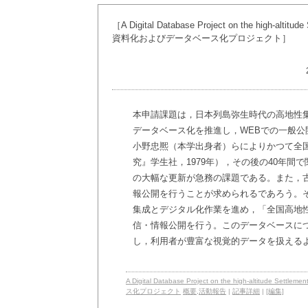
［A Digital Database Project on the high-a
資料化およびデータベース化プロジェクト］
本申請課題は，日本列島弥生時代の高地性
データベース化を推進し，WEBでの一般
小野忠熈（本学出身者）らによりかつて全
究』学生社，1979年），その後の40年
の大幅な更新が急務の課題である。また，
報公開を行うことが求められるであろう。
集成とデジタル化作業を進め，「全国高地
信・情報公開を行う。このデータベースに
し，利用者が豊富な視覚的データを扱える
A Digital Database Project on the high-altit
ス化プロジェクト
概要
,
活動報告
|
記事詳細
|
[編集]