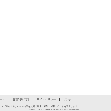
ート
各種利用申請
サイトポリシー
リンク
ウェブサイトおよびその内容を無断で編集、複製、転載することを禁止します。
Copyright © 2016 Art Research Center, Ritsumeikan University.