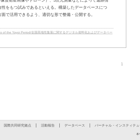
解像度衛星画像やドローン）、3次元測量などによって遺跡情
自性をもつ試みであるといえる。構築したデータベースにつ
方面で活用できるよう、適切な形で整備・公開する。
ude Settlements of the Yayoi Period/全国高地性集落に関するデジタル資料化およびデータベー
1
国際共同研究拠点
活動報告
データベース
バーチャル・インスティテュ
本