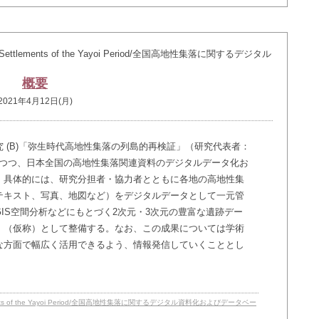
ltitude Settlements of the Yayoi Period/全国高地性集落に関するデジタル
概要
2021年4月12日(月)
 (B)「弥生時代高地性集落の列島的再検証」（研究代表者：
携しつつ、日本全国の高地性集落関連資料のデジタルデータ化お
。具体的には、研究分担者・協力者とともに各地の高地性集
テキスト、写真、地図など）をデジタルデータとして一元管
IS空間分析などにもとづく2次元・3次元の豊富な遺跡デー
」（仮称）として整備する。なお、この成果については学術
な方面で幅広く活用できるよう、情報発信していくこととし
ude Settlements of the Yayoi Period/全国高地性集落に関するデジタル資料化およびデータベー