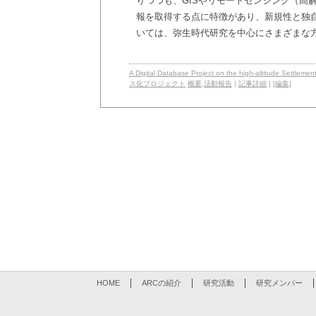
りつつも、GISやリモートセンシング（高
報を取得する点に特徴があり、新規性と独
いては、弥生時代研究を中心にさまざまな
A Digital Database Project on the high-altit
ス化プロジェクト
概要
,
活動報告
|
記事詳細
|
[編集]
HOME
ARCの紹介
研究活動
研究メンバー