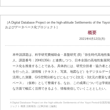
［A Digital Database Project on the high-altitude Settlement
およびデータベース化プロジェクト］
概要
2021年4月12日(月)
本申請課題は、科学研究費補助金・基盤研究 (B)「弥生時代高地性
人、課題番号：20H01356）と連携しつつ、日本全国の高地性集
ース化を推進することである。具体的には、研究分担者・協力者と
を行った上、諸情報（テキスト、写真、地図など）をデジタルデー
活用した測量、GIS空間分析などにもとづく2次元・3次元の豊富
ベース」（仮称）として整備する。なお、この成果については学術
な方面で幅広く活用できるよう、情報発信していくこととしたい。
A Digital Database Project on the high-altitude Settlements of the 
ジェクト
概要
,
活動報告
|
記事詳細
|
[編集]