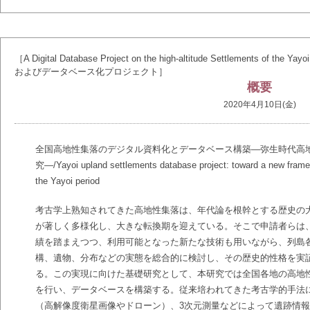
［A Digital Database Project on the high-altitude Settlement
およびデータベース化プロジェクト］
概要
2020年4月10日(金)
全国高地性集落のデジタル資料化とデータベース構築―弥生時代高
究―/Yayoi upland settlements database project: toward a new framew
the Yayoi period
考古学上熟知されてきた高地性集落は、年代論を根幹とする歴史の
が著しく多様化し、大きな転換期を迎えている。そこで申請者らは
績を踏まえつつ、利用可能となった新たな技術も用いながら、列島
構、遺物、分布などの実態を総合的に検討し、その歴史的性格を実
る。この実現に向けた基礎研究として、本研究では全国各地の高地
を行い、データベースを構築する。従来培われてきた考古学的手法に
（高解像度衛星画像やドローン）、3次元測量などによって遺跡情