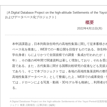
［A Digital Database Project on the high-altitude Settlement
およびデータベース化プロジェクト］
概要
2022年4月11日(月)
本申請課題は，日本列島弥生時代の高地性集落に関して従来蓄積さ
ベース化を推進し，WEBでの一般公開を目指すものである。弥生
学出身者）らによりかつて全国規模での調査・集成が行われたが（『
年），その後の40年間で関連資料は著しく増加しており，それを受
題である。また，古代集落に関する国際比較研究の促進なども見据
であろう。そこで本プロジェクトでは，各地の高地性集落資料の整
高地性集落データベース」として整備した上，WEBでの成果発信
ては，ドローンによる写真・動画・3Dモデル等も格納し，利用者が
る。
A Digital Database Project on the high-altitude Settlements of the 
ジェクト
概要
,
活動報告
|
記事詳細
|
[編集]