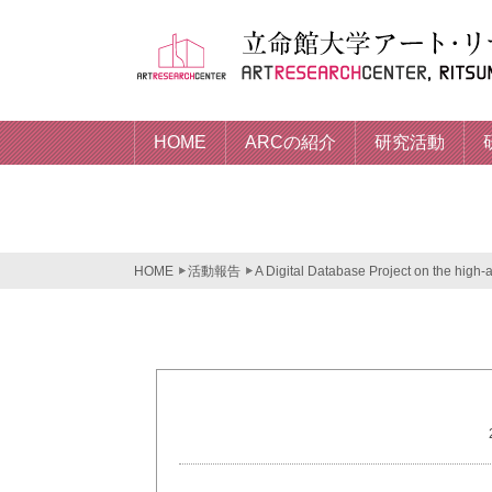
HOME
ARCの紹介
研究活動
HOME
活動報告
A Digital Database Project on the high-al