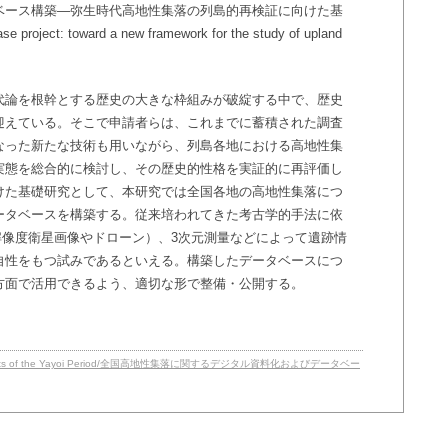
ベース構築―弥生時代高地性集落の列島的再検証に向けた基
project: toward a new framework for the study of upland
代論を根幹とする歴史の大きな枠組みが破綻する中で、歴史
迎えている。そこで申請者らは、これまでに蓄積された調査
なった新たな技術も用いながら、列島各地における高地性集
実態を総合的に検討し、その歴史的性格を実証的に再評価し
けた基礎研究として、本研究では全国各地の高地性集落につ
ータベースを構築する。従来培われてきた考古学的手法に依
解像度衛星画像やドローン）、3次元測量などによって遺跡情
自性をもつ試みであるといえる。構築したデータベースにつ
方面で活用できるよう、適切な形で整備・公開する。
ude Settlements of the Yayoi Period/全国高地性集落に関するデジタル資料化およびデータベー