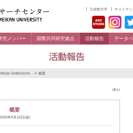
立命館大学
サイトマッ
研究メンバー
国際共同研究拠点
活動報告
データ
titude Settlements ...
概要
[書込]
概要
2020年4月10日(金)