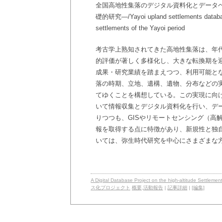
全国高地性集落のデジタル資料化とデータ
礎的研究―/Yayoi upland settlements database 
settlements of the Yayoi period
考古学上熟知されてきた高地性集落は、年
的評価が著しく多様化し、大きな転換期を
成果・研究業績を踏まえつつ、利用可能と
落の時期、立地、遺構、遺物、分布などの
てゆくことを構想している。この実現に向
いて情報収集とデジタル資料化を行い、デ
りつつも、GISやリモートセンシング（高
報を取得する点に特徴があり、新規性と独
いては、弥生時代研究を中心にさまざまな
A Digital Database Project on the high-altit
ス化プロジェクト
概要
,
活動報告
|
記事詳細
|
[編集]