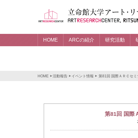
HOME
ARCの紹介
研究活動
HOME
活動報告
イベント情報
第81回 国際ＡＲＣセミナ
第81回 国際