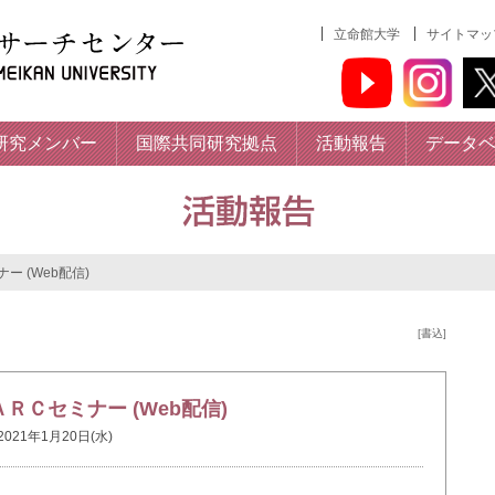
立命館大学
サイトマッ
研究メンバー
国際共同研究拠点
活動報告
データ
ー (Web配信)
[書込]
ＡＲＣセミナー (Web配信)
2021年1月20日(水)