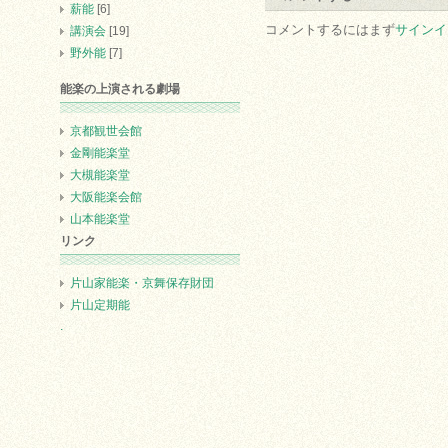
薪能
[6]
コメントするにはまず
サインイ
講演会
[19]
野外能
[7]
能楽の上演される劇場
京都観世会館
金剛能楽堂
大槻能楽堂
大阪能楽会館
山本能楽堂
リンク
片山家能楽・京舞保存財団
片山定期能
.