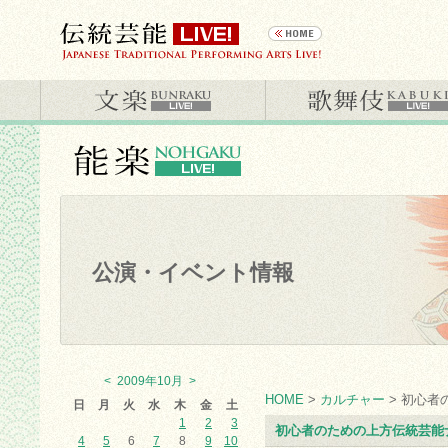
公演・イベント情報
<
2009年10月
>
HOME
>
カルチャー
> 初心者
日
月
火
水
木
金
土
1
2
3
初心者のための上方伝統芸能
4
5
6
7
8
9
10