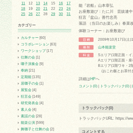
11
12
13
14
15
16
17
能『岩船』山本章弘
18
19
20
21
22
23
24
お座敷遊び：たに川 芸妓連中
25
26
27
28
29
30
31
狂言『盆山』善竹忠亮
落語 （当日のお楽しみ）春菜
カテゴリー
体験コーナー：お座敷遊び
カルチャー
[60]
2009年10月17日(土)
コラボレーション
[63]
山本能楽堂
ワークショップ
[17]
Sエリア(1階正面・イス
仕舞の会
[1]
Aエリア(1階正面・座布
囃子演奏会
[9]
Bエリア(1階ワキ・2階)
奉納
[21]
(おこわ飯とお茶付き
定期能
[135]
詳細は
HP
へ
居囃子の会
[1]
コメント(0)
|
トラックバック(0)
|
展覧会
[4]
狂言会
[149]
研究発表会
[4]
トラックバック(0)
素人会
[4]
素謡の会
[28]
トラックバックURL: https://www.arc.
能楽公演
[599]
舞囃子と仕舞の会
[2]
コメントする