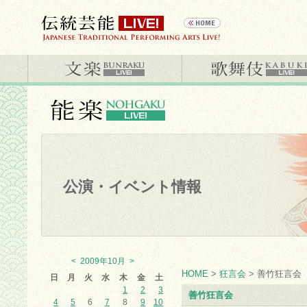
公演・イベント情報
<
2009年10月
>
HOME
>
狂言会
> 善竹狂言会
日
月
火
水
木
金
土
1
2
3
善竹狂言会
4
5
6
7
8
9
10