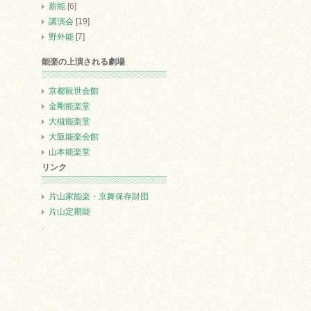
薪能
[6]
講演会
[19]
野外能
[7]
能楽の上演される劇場
京都観世会館
金剛能楽堂
大槻能楽堂
大阪能楽会館
山本能楽堂
リンク
片山家能楽・京舞保存財団
片山定期能
.