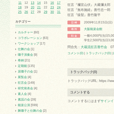
11
12
13
14
15
16
17
狂言『禰宜山伏』大藏彌太郎
18
19
20
21
22
23
24
狂言『無布施経』善竹忠一郎
25
26
27
28
29
30
31
狂言『猿聟』善竹隆平
カテゴリー
2009年11月15日(日
大阪能楽会館
カルチャー
[60]
一般4,000円(当日5,
コラボレーション
[63]
学生2,500円(当日3,0
ワークショップ
[17]
問合先：
大蔵流狂言善竹会
078
仕舞の会
[1]
コメント(0)
|
トラックバック(0)
|
囃子演奏会
[9]
奉納
[21]
定期能
[135]
居囃子の会
[1]
トラックバック(0)
展覧会
[4]
トラックバックURL: https://www.arc.
狂言会
[149]
研究発表会
[4]
コメントする
素人会
[4]
素謡の会
[28]
コメントするにはまず
サインイ
能楽公演
[599]
舞囃子と仕舞の会
[2]