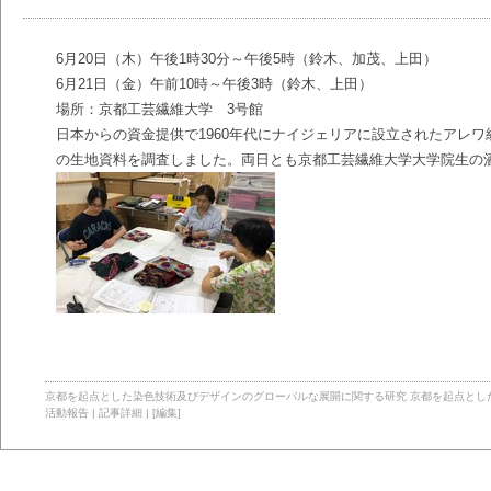
6月20日（木）午後1時30分～午後5時（鈴木、加茂、上田）
6月21日（金）午前10時～午後3時（鈴木、上田）
場所：京都工芸繊維大学 3号館
日本からの資金提供で1960年代にナイジェリアに設立されたアレ
の生地資料を調査しました。両日とも京都工芸繊維大学大学院生の
京都を起点とした染色技術及びデザインのグローバルな展開に関する研究
京都を起点とし
活動報告
|
記事詳細
|
[編集]