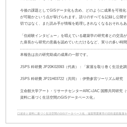
今後の課題としてGISデータ化も含め、どのように成果を可視
が可能かという点が挙げられます。語りのすべてを記録し公開す
切ではなく、また読み手が情報を処理しきれなくなるおそれもあ
「住経験インタビュー」を唱えている建築学の研究者との交流が
た座長から研究の意義を認めていただけるなど、実りの多い時間
本報告は次の研究助成の成果の一部です。
JSPS 科研費 JP20K02093（代表）：「家屋を取り巻く生活史
JSPS 科研費 JP21H03722（共同）：伊勢参宮ツーリズム研究
立命館大学アート・リサーチセンターARC-iJAC 国際共同研
資料に基づく生活空間のGISデータベース化」
口述史と資料に基づく生活空間のGISデータベース化：滋賀県栗東市の旧街道筋集落