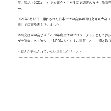
笠井賢紀（2021）「住居を媒介とした生活史調査の方法―滋賀
―」
2021年6月13日に開催された日本生活学会第48回研究発表大
紀）で口頭発表を行いました。
本研究は同学会より「2020年度生活学プロジェクト」として採
が申請者に名を連ね、「NPO法人くらすむ滋賀」として聞き取
＜
続きが表示されていない場合はクリック
＞