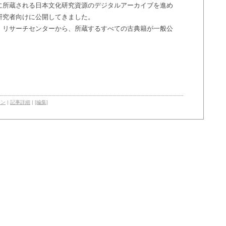
に所蔵される日本文化研究資源のデジタルアーカイブを進め
研究者向けに公開してきました。
・リサーチセンターから、所蔵するすべての古典籍が一般公
ョン
|
記事詳細
|
[編集]