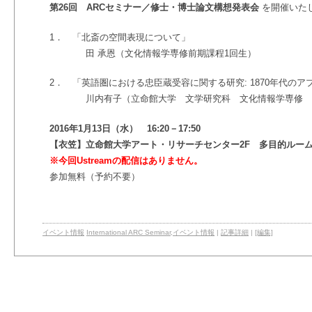
第26回 ARCセミナー／修士・博士論文構想発表会
を開催いた
1． 「北斎の空間表現について」
田 承恩（文化情報学専修前期課程1回生）
2． 「英語圏における忠臣蔵受容に関する研究: 1870年代の
川内有子（立命館大学 文学研究科 文化情報学専修 D
2016年1月13日（水） 16:20－17:50
【衣笠】立命館大学アート・リサーチセンター2F 多目的ルー
※今回Ustreamの配信はありません。
参加無料（予約不要）
イベント情報
International ARC Seminar
,
イベント情報
|
記事詳細
|
[編集]