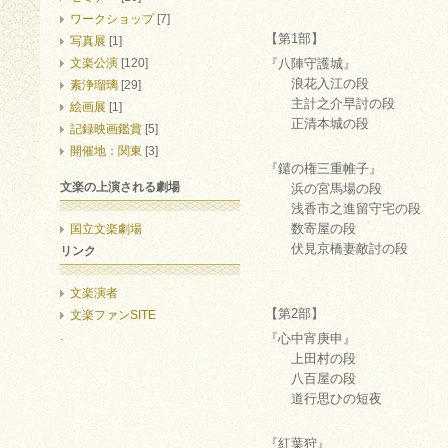
ワークショップ
[7]
【第1部】
写真展
[1]
文楽公演
[120]
『八陣守護城』
浪花入江の段
素浄瑠璃
[29]
主計之介早討の段
絵画展
[1]
正清本城の段
記録映画鑑賞
[5]
開催地：関東
[3]
『鑓の権三重帷子』
文楽の上演される劇場
浜の宮馬場の段
浅香市之進留守宅の段
数寄屋の段
国立文楽劇場
伏見京橋妻敵討の段
リンク
文楽演者
【第2部】
文楽ファンSITE
.
『心中宵庚申』
上田村の段
八百屋の段
道行思ひの短夜
『紅葉狩』