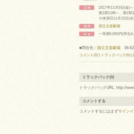
2017年11月3日(金)～
第1部11時～、第2部
※休演日11月15日(水
国立文楽劇場
一等席6,000円(学生4
■問合先：
国立文楽劇場
06-62
コメント(0)
|
トラックバック(0)
|
トラックバック(0)
トラックバックURL: http://www.arc.r
コメントする
コメントするにはまず
サインイ