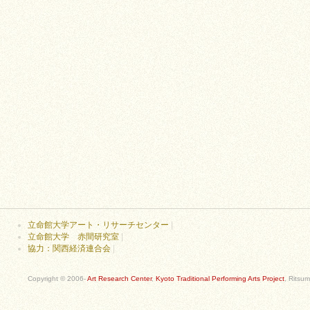
立命館大学アート・リサーチセンター
|
立命館大学 赤間研究室
|
協力：関西経済連合会
|
Copyright © 2006-
Art Research Center
,
Kyoto Traditional Performing Arts Project
, Ritsum