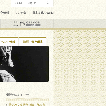
文化情報
リンク集
日本文化ArtWiki
イベント情報
動画・音声鑑賞
最近のエントリー
夏休み文楽特別公演 第１部