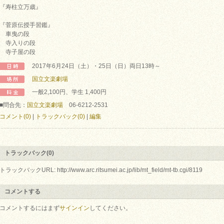
『寿柱立万歳』
『菅原伝授手習鑑』
車曳の段
寺入りの段
寺子屋の段
2017年6月24日（土）・25日（日）両日13時～
国立文楽劇場
一般2,100円、学生 1,400円
■問合先：
国立文楽劇場
06-6212-2531
コメント(0)
|
トラックバック(0)
|
編集
トラックバック(0)
トラックバックURL: http://www.arc.ritsumei.ac.jp/lib/mt_field/mt-tb.cgi/8119
コメントする
コメントするにはまず
サインイン
してください。