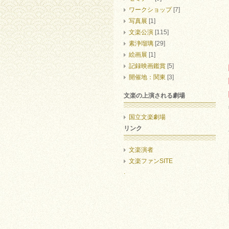
ワークショップ
[7]
写真展
[1]
文楽公演
[115]
素浄瑠璃
[29]
絵画展
[1]
記録映画鑑賞
[5]
開催地：関東
[3]
文楽の上演される劇場
国立文楽劇場
リンク
文楽演者
文楽ファンSITE
.