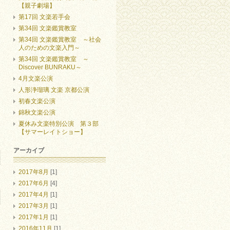
【親子劇場】
第17回 文楽若手会
第34回 文楽鑑賞教室
第34回 文楽鑑賞教室 ～社会
人のための文楽入門～
第34回 文楽鑑賞教室 ～
Discover BUNRAKU～
4月文楽公演
人形浄瑠璃 文楽 京都公演
初春文楽公演
錦秋文楽公演
夏休み文楽特別公演 第３部
【サマーレイトショー】
アーカイブ
2017年8月
[1]
2017年6月
[4]
2017年4月
[1]
2017年3月
[1]
2017年1月
[1]
2016年11月
[1]