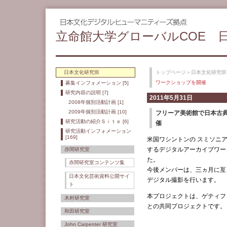
立命館大学グローバルCOE 
日本文化研究班
トップページ
＞
日本文化研究班
ワークショップを開催
募集インフォメーション [5]
研究内容の説明 [7]
2011年5月31日
2008年個別活動計画 [1]
2009年個別活動計画 [10]
フリーア美術館で日本古
研究活動の紹介Ｓｉｔｅ [6]
催
研究活動インフォメーション
[169]
米国ワシントンの スミソニ
するデジタルアーカイブワー
赤間研究室
た。
赤間研究室コンテンツ集
今後メンバーは、三ヵ月に亙
日本文化芸術資料公開サイ
デジタル撮影を行います。
ト
本プロジェクトは、ゲティフ
木村研究室
との共同プロジェクトです。
和田研究室
John Carpenter 研究室