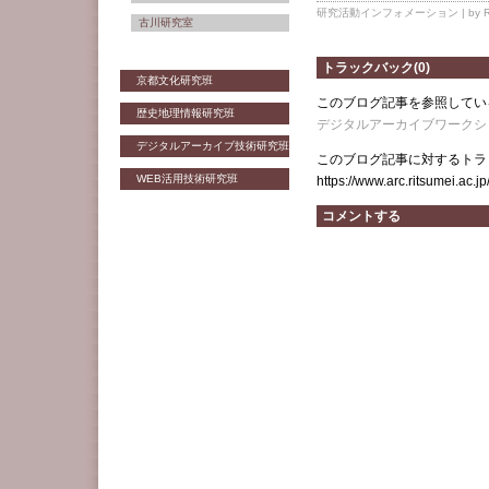
研究活動インフォメーション
| by 
古川研究室
トラックバック(0)
京都文化研究班
このブログ記事を参照してい
歴史地理情報研究班
デジタルアーカイブワークシ
デジタルアーカイブ技術研究班
このブログ記事に対するトラッ
WEB活用技術研究班
https://www.arc.ritsumei.ac.j
コメントする