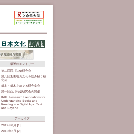
最近のエントリー
第二回西川祐信研究会
第八回近世視覚文化を読み解く研
究会
板本・板木をめぐる研究集会
第一回西川祐信研究会の開催
INKE Research Foundations for
Understanding Books and
Reading in a Digital Age: Text
and Beyond
アーカイブ
2012年8月 [1]
2012年2月 [2]