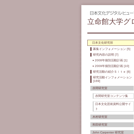
立命館大学グ
日本文化研究班
募集インフォメーション [5]
研究内容の説明 [7]
2008年個別活動計画 [1]
2009年個別活動計画 [10]
研究活動の紹介Ｓｉｔｅ [6]
研究活動インフォメーション
[169]
赤間研究室
赤間研究室コンテンツ集
日本文化芸術資料公開サイ
ト
木村研究室
和田研究室
John Carpenter 研究室