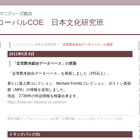
ローバルCOE 日本文化研究班
トップページ
＞
日本文化研究班
＞
「近世艶本総合データベース」の更新
2011年5月 6日
「近世艶本総合データベース」の更新
「近世艶本総合データベース」を更新しました（PD石上）。
新たに浦上満コレクション、Michael Fornitzコレクション、ボストン美術
館（MFA）の情報を追加しました。
現在、2738件の作品情報を検索出来ます。
https://www.arc.ritsumei.ac.jp/ehon/
研究活動インフォメーション
| by 8P |
記事詳細
|
コメント[0]
|
トラックバック[0]
トラックバック(0)