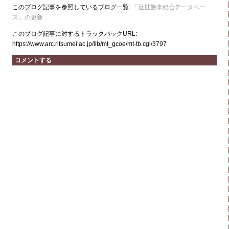
このブログ記事を参照しているブログ一覧:
「近世艶本総合データベー
ス」の更新
このブログ記事に対するトラックバックURL:
https://www.arc.ritsumei.ac.jp/lib/mt_gcoe/mt-tb.cgi/3797
コメントする