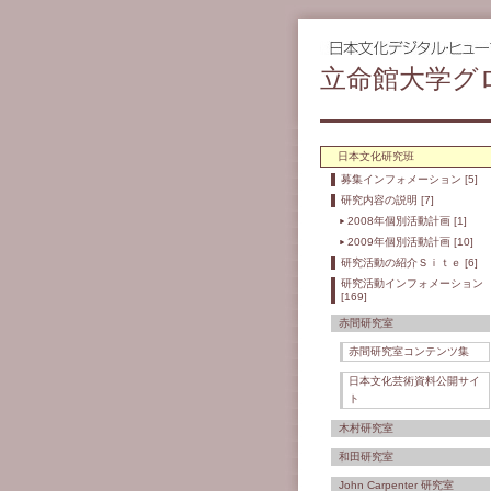
立命館大学グ
日本文化研究班
募集インフォメーション [5]
研究内容の説明 [7]
2008年個別活動計画 [1]
2009年個別活動計画 [10]
研究活動の紹介Ｓｉｔｅ [6]
研究活動インフォメーション
[169]
赤間研究室
赤間研究室コンテンツ集
日本文化芸術資料公開サイ
ト
木村研究室
和田研究室
John Carpenter 研究室