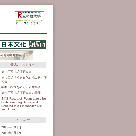
最近のエントリー
第二回西川祐信研究会
第八回近世視覚文化を読み解く研
究会
板本・板木をめぐる研究集会
第一回西川祐信研究会の開催
INKE Research Foundations for
Understanding Books and
Reading in a Digital Age: Text
and Beyond
アーカイブ
2012年8月 [1]
2012年2月 [2]