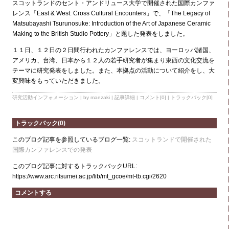
スコットランドのセント・アンドリュース大学で開催された国際カンファ
レンス「East & West: Cross Cultural Encounters」で、「The Legacy of
Matsubayashi Tsurunosuke: Introduction of the Art of Japanese Ceramic
Making to the British Studio Pottery」と題した発表をしました。
１１日、１２日の２日間行われたカンファレンスでは、ヨーロッパ諸国、
アメリカ、台湾、日本から１２人の若手研究者が集まり東西の文化交流を
テーマに研究発表をしました。また、本拠点の活動について紹介をし、大
変興味をもっていただきました。
研究活動インフォメーション
| by maezaki |
記事詳細
|
コメント[0]
|
トラックバック[0]
トラックバック(0)
このブログ記事を参照しているブログ一覧:
スコットランドで開催された
国際カンファレンスでの発表
このブログ記事に対するトラックバックURL:
https://www.arc.ritsumei.ac.jp/lib/mt_gcoe/mt-tb.cgi/2620
コメントする