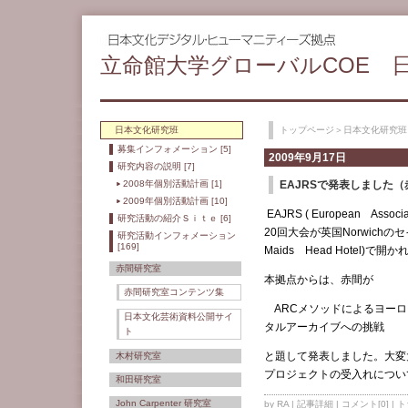
立命館大学グローバルCOE 
日本文化研究班
トップページ
＞
日本文化研究班
募集インフォメーション [5]
2009年9月17日
研究内容の説明 [7]
2008年個別活動計画 [1]
EAJRSで発表しました（
2009年個別活動計画 [10]
EAJRS ( European Associat
研究活動の紹介Ｓｉｔｅ [6]
20回大会が英国Norwic
研究活動インフォメーション
[169]
Maids Head Hotel)で開
赤間研究室
本拠点からは、赤間が
赤間研究室コンテンツ集
ARCメソッドによるヨーロ
日本文化芸術資料公開サイ
タルアーカイブへの挑戦
ト
と題して発表しました。大変
木村研究室
プロジェクトの受入れについ
和田研究室
John Carpenter 研究室
by RA |
記事詳細
|
コメント[0]
|
ト