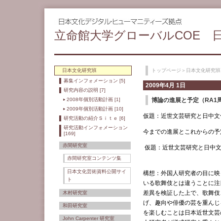
立命館大学グローバルCOE 
日本文化研究班
トップページ
＞
日本文化研究班
募集インフォメーション [5]
2009年4月 1日
研究内容の説明 [7]
2008年個別活動計画 [1]
博論の進展と予定（RA1
2009年個別活動計画 [10]
仮題：近世文芸研究と日中文
研究活動の紹介Ｓｉｔｅ [6]
研究活動インフォメーション
今までの進展とこれからの予
[169]
赤間研究室
仮題：近世文芸研究と日中
赤間研究室コンテンツ集
日本文化芸術資料公開サイ
構想：外国人研究者の目に映
ト
いる歌舞伎とは違うことに注
差異を検証した上で、歌舞伎
木村研究室
げ、趣向や俳優の芸を重んじ
和田研究室
を楽しむことは日本近世文芸
John Carpenter 研究室