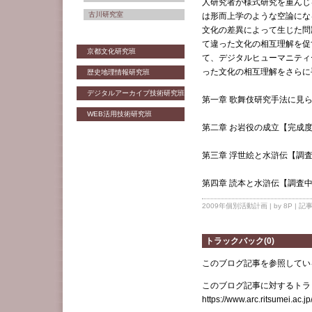
人研究者が様式研究を重んじ
古川研究室
は形而上学のような空論にな
文化の差異によって生じた問
て違った文化の相互理解を促
京都文化研究班
て、デジタルヒューマニティ
った文化の相互理解をさらに
歴史地理情報研究班
デジタルアーカイブ技術研究班
第一章
歌舞伎研究手法に見ら
WEB活用技術研究班
第二章
お岩役の成立【完成度
第三章
浮世絵と水滸伝【調査中
第四章 読本と水滸伝【調査中2
2009年個別活動計画
| by 8P |
記
トラックバック(0)
このブログ記事を参照してい
このブログ記事に対するトラッ
https://www.arc.ritsumei.ac.j