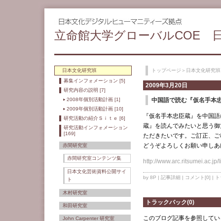
立命館大学グローバルCOE 
日本文化研究班
トップページ
＞
日本文化研究班
募集インフォメーション [5]
2009年3月20日
研究内容の説明 [7]
2008年個別活動計画 [1]
中国語で読む『仮名手本
2009年個別活動計画 [10]
『仮名手本忠臣蔵』を中国語
研究活動の紹介Ｓｉｔｅ [6]
蔵』を読んでみたいと思う御
研究活動インフォメーション
[169]
ただきたいです。ご訂正、ご
どうぞよろしくお願い申しあ
赤間研究室
赤間研究室コンテンツ集
http://www.arc.ritsumei.ac.jp/
日本文化芸術資料公開サイ
by 8P |
記事詳細
|
コメント[0]
|
ト
ト
木村研究室
トラックバック(0)
和田研究室
このブログ記事を参照してい
John Carpenter 研究室