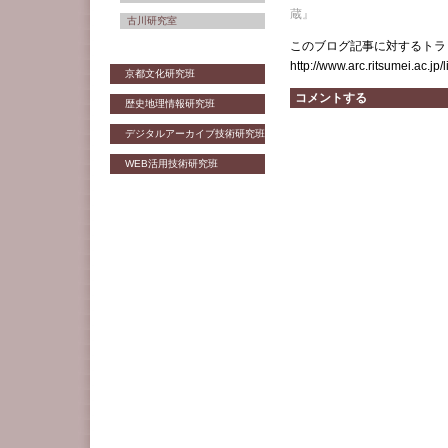
蔵』
古川研究室
このブログ記事に対するトラッ
http://www.arc.ritsumei.ac.jp
京都文化研究班
コメントする
歴史地理情報研究班
デジタルアーカイブ技術研究班
WEB活用技術研究班