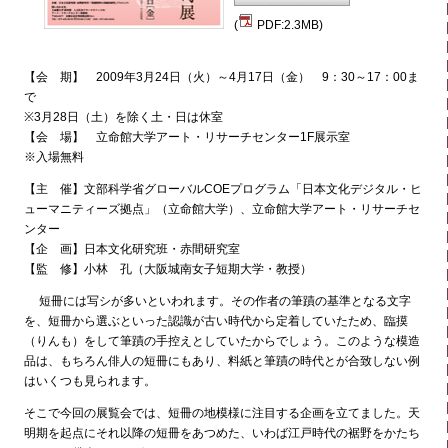
(
PDF:2.3MB)
【会 期】 2009年3月24日（火）～4月17日（金） 9：30～17：00ま
で
※3月28日（土）を除く土・日は休室
【会 場】 立命館大学アート・リサーチセンター1F展示室
※入場無料
【主 催】文部科学省グローバルCOEプログラム「日本文化デジタル・ヒ
ューマニティーズ拠点」（立命館大学）、立命館大学アート・リサーチセ
ンター
【企 画】日本文化研究班・赤間研究室
【監 修】小林 孔（大阪城南女子短期大学・教授）
短冊には写シが多いといわれます。その作者の筆蹟の基準となる文字
を、短冊から選ぶといった認識が古い時代から定着していたため、臨摸
（りんも）をして筆蹟の手控えとしていたからでしょう。このような模造
品は、もちろん俳人の短冊にもあり、料紙と筆蹟の時代とが合致しない例
はいくつも見られます。
そこで今回の展覧会では、短冊の地模様に注目する企画を立てました。天
明期を起点にそれ以降の短冊をあつめた、いわば江戸時代の裾野をかたち