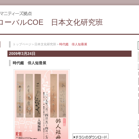
ローバルCOE 日本文化研究班
トップページ
＞
日本文化研究班
＞
時代鑑 俳人短冊展
2009年3月24日
時代鑑 俳人短冊展