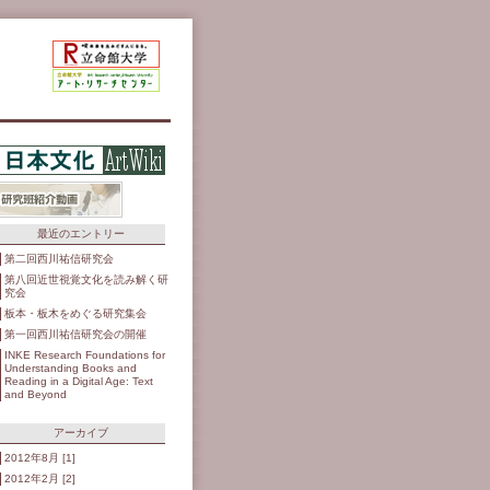
最近のエントリー
第二回西川祐信研究会
第八回近世視覚文化を読み解く研
究会
板本・板木をめぐる研究集会
第一回西川祐信研究会の開催
INKE Research Foundations for
Understanding Books and
Reading in a Digital Age: Text
and Beyond
アーカイブ
2012年8月 [1]
2012年2月 [2]