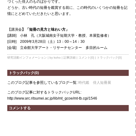
づくった俳人のものばかりです。
どうか、古い時代の短冊を鑑賞する前に、この時代のいくつかの短冊を記
憶にとどめていただきたいと思います。
【講演会
】「短冊の見方と味わい方」
[講師] 小林 孔（大阪城南女子短期大学・教授、本展監修者）
[日時] 2009年3月28日（土）13：00～14：30
[会場] 立命館大学アート・リサーチセンター 多目的ルーム
研究活動インフォメーション
| by koho |
記事詳細
|
コメント[0]
|
トラックバック[0]
トラックバック(0)
このブログ記事を参照しているブログ一覧:
時代鑑 俳人短冊展
このブログ記事に対するトラックバックURL:
http://www.arc.ritsumei.ac.jp/lib/mt_gcoe/mt-tb.cgi/1546
コメントする