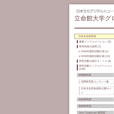
立命館大学グ
日本文化研究班
募集インフォメーション [5]
研究内容の説明 [7]
2008年個別活動計画 [1]
2009年個別活動計画 [10]
研究活動の紹介Ｓｉｔｅ [6]
研究活動インフォメーション
[169]
赤間研究室
赤間研究室コンテンツ集
日本文化芸術資料公開サイ
ト
木村研究室
和田研究室
John Carpenter 研究室