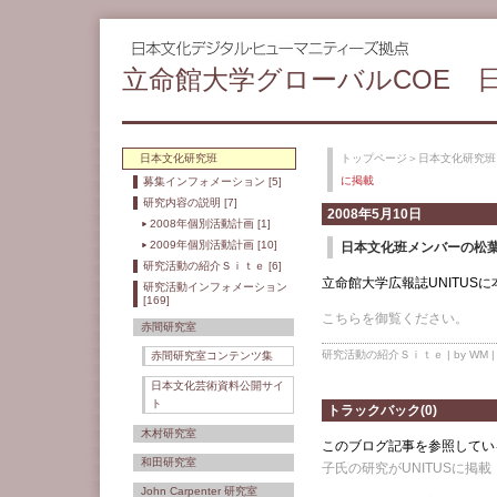
立命館大学グローバルCOE 
日本文化研究班
トップページ
＞
日本文化研究班
に掲載
募集インフォメーション [5]
研究内容の説明 [7]
2008年5月10日
2008年個別活動計画 [1]
2009年個別活動計画 [10]
日本文化班メンバーの松葉
研究活動の紹介Ｓｉｔｅ [6]
立命館大学広報誌UNITUS
研究活動インフォメーション
[169]
こちらを御覧ください。
赤間研究室
研究活動の紹介Ｓｉｔｅ
| by WM 
赤間研究室コンテンツ集
日本文化芸術資料公開サイ
ト
トラックバック(0)
木村研究室
このブログ記事を参照してい
和田研究室
子氏の研究がUNITUSに掲載
John Carpenter 研究室