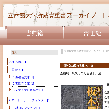
立命館大学所蔵貴重書アーカイブ 日
立命館大学所蔵貴重書アーカイブ 日本
目次
0.はじめに [1]
「現代に伝わる板木」展
1.図書館 [1]
企画展「現代に伝わる板木」展
1.白楊荘文庫 [1]
2.西園寺文庫 [1]
←
3.人文系文献資料室 [1]
会
会
2.アート・リサーチセンター [1]
主
タ
1.林コレクション [1]