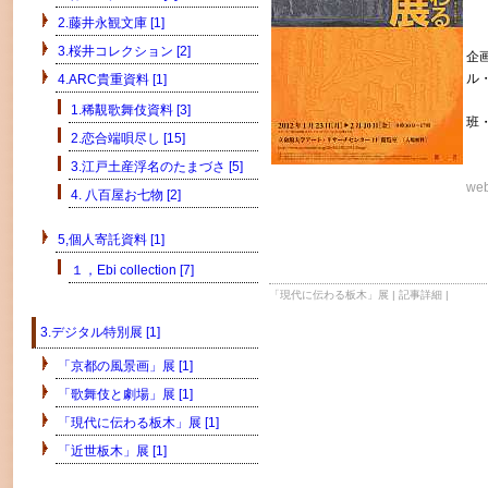
ヒ
2.藤井永観文庫 [1]
立
3.桜井コレクション [2]
企
ル
4.ARC貴重資料 [1]
ヒ
1.稀覯歌舞伎資料 [3]
班
2.恋合端唄尽し [15]
赤
3.江戸土産浮名のたまづさ [5]
w
4. 八百屋お七物 [2]
5,個人寄託資料 [1]
１，Ebi collection [7]
「現代に伝わる板木」展
|
記事詳細
|
3.デジタル特別展 [1]
「京都の風景画」展 [1]
「歌舞伎と劇場」展 [1]
「現代に伝わる板木」展 [1]
「近世板木」展 [1]