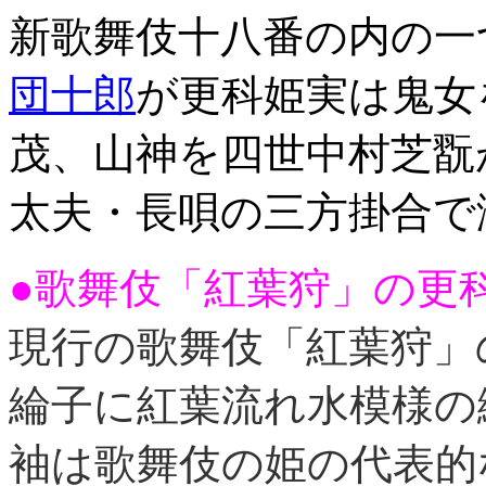
新歌舞伎十八番の内の一
団十郎
が更科姫実は鬼女
茂、山神を四世中村芝翫
太夫・長唄の三方掛合で
●歌舞伎「紅葉狩」の更
現行の歌舞伎「紅葉狩」
綸子に紅葉流れ水模様の
袖は歌舞伎の姫の代表的