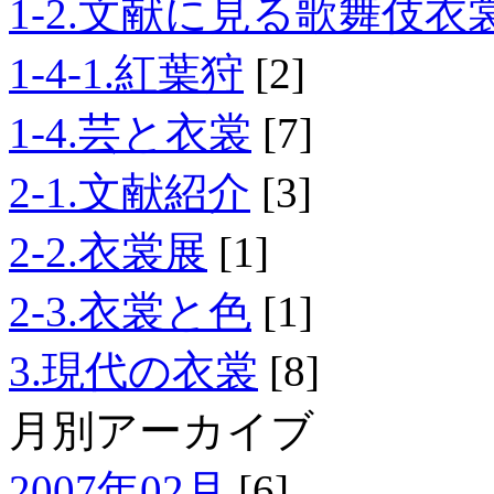
1-2.文献に見る歌舞伎衣
1-4-1.紅葉狩
[2]
1-4.芸と衣裳
[7]
2-1.文献紹介
[3]
2-2.衣裳展
[1]
2-3.衣裳と色
[1]
3.現代の衣裳
[8]
月別アーカイブ
2007年02月
[6]