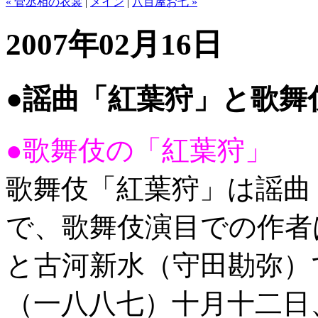
« 菅丞相の衣裳
|
メイン
|
八百屋お七 »
2007年02月16日
●謡曲「紅葉狩」と歌舞
●歌舞伎の「紅葉狩」
歌舞伎「紅葉狩」は謡曲
で、歌舞伎演目での作者
と古河新水（守田勘弥）
（一八八七）十月十二日