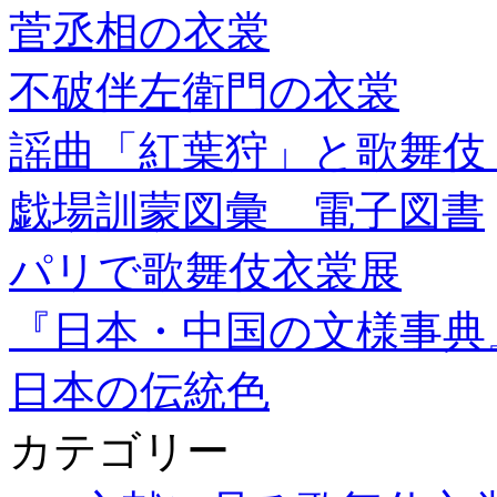
菅丞相の衣裳
不破伴左衛門の衣裳
謡曲「紅葉狩」と歌舞伎
戯場訓蒙図彙 電子図書
パリで歌舞伎衣裳展
『日本・中国の文様事典
日本の伝統色
カテゴリー