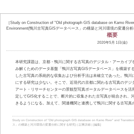
［Study on Construction of "Old photograph GIS database on Kamo River" 
Environment(鴨川古写真GISデータベース」の構築と河川環境の変遷分
概要
2020年5月 1日(金)
本研究課題は、京都・鴨川に関する古写真のデジタル
・
アーカイブ
み解くためのデータ基盤「鴨川古写真
GIS
データベース」を構築す
した古写真の系統的な収集および分析手法は未確立であった。鴨川
にする研究は少ない。そこで、近現代の京都に関わる古写真のデジ
アート・リサーチセンターの景観型写真ポータルデータベースを活
定して
GIS
化することで、断片的に収集された古写真が統合され、
きるようになる。加えて、関連機関と連携して鴨川に関する古写真
Study on Construction of "Old photograph GIS database on Kamo River" and Tran
ス」の構築と河川環境の変遷分析に関する研究)
|
記事詳細
|
[編集]