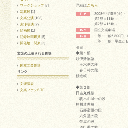
詳細は
こちら
ワークショップ
[7]
写真展
[1]
2008年4月5日(土) ～
文楽公演
[108]
第1部＝11時～
第2部＝16時～
素浄瑠璃
[29]
国立文楽劇場
絵画展
[1]
一等：一般5,800円・
記録映画鑑賞
[5]
二等：一般・学生とも2
開催地：関東
[3]
演目：
◆第１部
文楽の上演される劇場
競伊勢物語
玉水渕の段
国立文楽劇場
春日村の段
リンク
勧進帳
文楽演者
◆第２部
文楽ファンSITE
日吉丸稚桜
.
駒木山城中の段
桂川連理柵
石部宿屋の段
六角堂の段
帯屋の段
道行朧の桂川