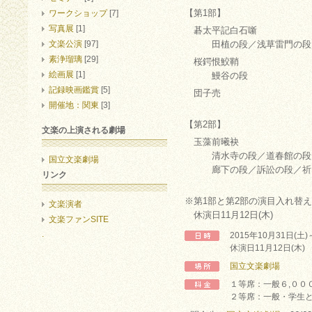
【第1部】
ワークショップ
[7]
写真展
[1]
碁太平記白石噺
文楽公演
[97]
田植の段／浅草雷門の段／
素浄瑠璃
[29]
桜鍔恨鮫鞘
絵画展
[1]
鰻谷の段
記録映画鑑賞
[5]
団子売
開催地：関東
[3]
【第2部】
文楽の上演される劇場
玉藻前曦袂
清水寺の段／道春館の段／
国立文楽劇場
廊下の段／訴訟の段／祈り
リンク
※第1部と第2部の演目入れ替
文楽演者
休演日11月12日(木)
文楽ファンSITE
.
2015年10月31日(土
休演日11月12日(木)
国立文楽劇場
１等席：一般６,００
２等席：一般・学生と