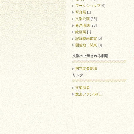
ワークショップ
[6]
写真展
[1]
文楽公演
[85]
素浄瑠璃
[28]
絵画展
[1]
記録映画鑑賞
[5]
開催地：関東
[3]
文楽の上演される劇場
国立文楽劇場
リンク
文楽演者
文楽ファンSITE
.