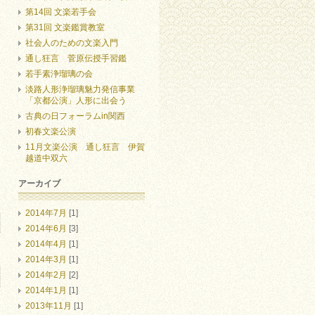
第14回 文楽若手会
第31回 文楽鑑賞教室
社会人のための文楽入門
通し狂言 菅原伝授手習鑑
若手素浄瑠璃の会
淡路人形浄瑠璃魅力発信事業
「京都公演」人形に出会う
古典の日フォーラムin関西
初春文楽公演
11月文楽公演 通し狂言 伊賀
越道中双六
アーカイブ
2014年7月
[1]
2014年6月
[3]
2014年4月
[1]
2014年3月
[1]
2014年2月
[2]
2014年1月
[1]
2013年11月
[1]