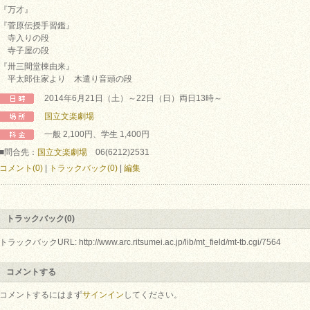
『万才』
『菅原伝授手習鑑』
寺入りの段
寺子屋の段
『卅三間堂棟由来』
平太郎住家より 木遣り音頭の段
2014年6月21日（土）～22日（日）両日13時～
国立文楽劇場
一般 2,100円、学生 1,400円
■問合先：
国立文楽劇場
06(6212)2531
コメント(0)
|
トラックバック(0)
|
編集
トラックバック(0)
トラックバックURL: http://www.arc.ritsumei.ac.jp/lib/mt_field/mt-tb.cgi/7564
コメントする
コメントするにはまず
サインイン
してください。