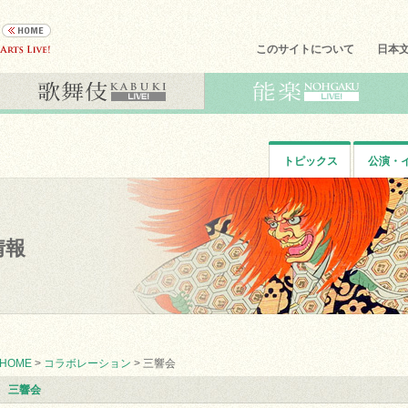
このサイトについて
日本
トピックス
公演・
情報
HOME
>
コラボレーション
> 三響会
三響会