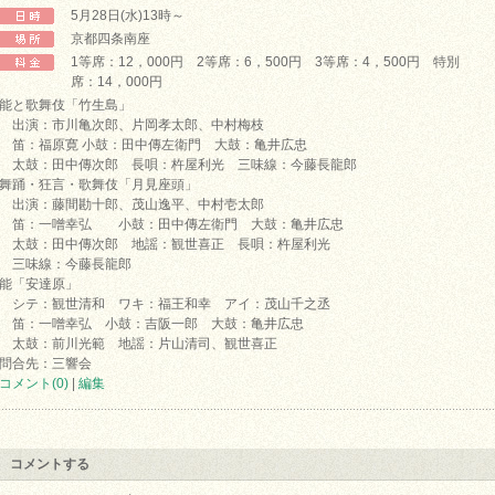
5月28日(水)13時～
京都四条南座
1等席：12，000円 2等席：6，500円 3等席：4，500円 特別
席：14，000円
能と歌舞伎「竹生島」
出演：市川亀次郎、片岡孝太郎、中村梅枝
笛：福原寛 小鼓：田中傳左衛門 大鼓：亀井広忠
太鼓：田中傳次郎 長唄：杵屋利光 三味線：今藤長龍郎
舞踊・狂言・歌舞伎「月見座頭」
出演：藤間勘十郎、茂山逸平、中村壱太郎
笛：一噌幸弘 小鼓：田中傳左衛門 大鼓：亀井広忠
太鼓：田中傳次郎 地謡：観世喜正 長唄：杵屋利光
三味線：今藤長龍郎
能「安達原」
シテ：観世清和 ワキ：福王和幸 アイ：茂山千之丞
笛：一噌幸弘 小鼓：吉阪一郎 大鼓：亀井広忠
太鼓：前川光範 地謡：片山清司、観世喜正
問合先：三響会
コメント(0)
|
編集
コメントする