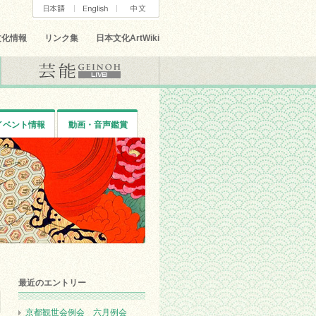
文化情報
リンク集
日本文化ArtWiki
イベント情報
動画・音声鑑賞
最近のエントリー
京都観世会例会 六月例会