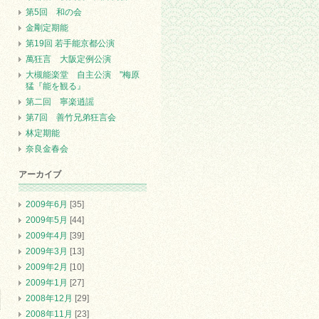
第5回 和の会
金剛定期能
第19回 若手能京都公演
萬狂言 大阪定例公演
大槻能楽堂 自主公演 "梅原
猛『能を観る』
第二回 寧楽逍謡
第7回 善竹兄弟狂言会
林定期能
奈良金春会
アーカイブ
2009年6月
[35]
2009年5月
[44]
2009年4月
[39]
2009年3月
[13]
2009年2月
[10]
2009年1月
[27]
2008年12月
[29]
2008年11月
[23]