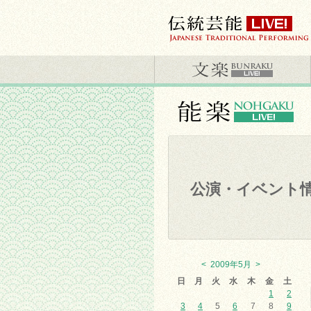
公演・イベント
<
2009年5月
>
日
月
火
水
木
金
土
1
2
3
4
5
6
7
8
9