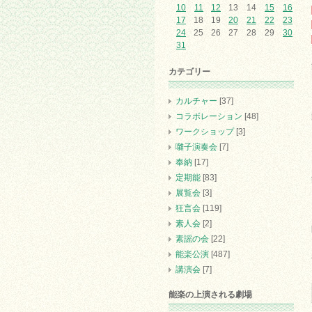
10
11
12
13
14
15
16
17
18
19
20
21
22
23
24
25
26
27
28
29
30
31
カテゴリー
カルチャー
[37]
コラボレーション
[48]
ワークショップ
[3]
囃子演奏会
[7]
奉納
[17]
定期能
[83]
展覧会
[3]
狂言会
[119]
素人会
[2]
素謡の会
[22]
能楽公演
[487]
講演会
[7]
能楽の上演される劇場