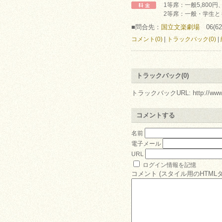
1等席：一般5,800円
2等席：一般・学生とも 
■問合先：
国立文楽劇場
06(62
コメント(0)
|
トラックバック(0)
|
トラックバック(0)
トラックバックURL: http://www.arc.r
コメントする
名前
電子メール
URL
ログイン情報を記憶
コメント (スタイル用のHTML