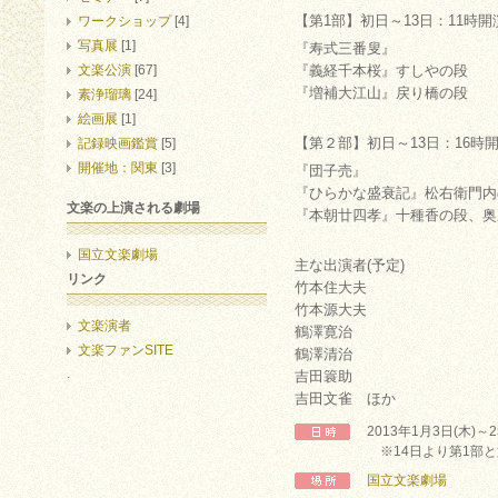
【第1部】初日～13日：11時開
ワークショップ
[4]
写真展
[1]
『寿式三番叟』
文楽公演
[67]
『義経千本桜』すしやの段
『増補大江山』戻り橋の段
素浄瑠璃
[24]
絵画展
[1]
【第２部】初日～13日：16時
記録映画鑑賞
[5]
開催地：関東
[3]
『団子売』
『ひらかな盛衰記』松右衛門内
文楽の上演される劇場
『本朝廿四孝』十種香の段、奥
国立文楽劇場
主な出演者(予定)
リンク
竹本住大夫
竹本源大夫
文楽演者
鶴澤寛治
文楽ファンSITE
鶴澤清治
.
吉田簑助
吉田文雀 ほか
2013年1月3日(木)～
※14日より第1部と
国立文楽劇場