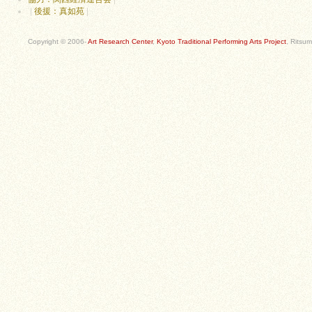
|
後援：真如苑
|
Copyright © 2006-
Art Research Center
,
Kyoto Traditional Performing Arts Project
, Ritsum