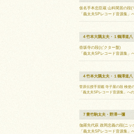
仮名手本忠臣蔵 山科閑居の段(
「義太夫SPレコード音源集」
４竹本大隅太夫・１鶴澤道八
壺坂寺の段(ビクター盤)
「義太夫SPレコード音源集」
４竹本大隅太夫・１鶴澤道八
菅原伝授手習鑑 寺子屋の段 検使
「義太夫SPレコード音源集」へ
７豊竹駒太夫・野澤一彌
伽羅先代萩 政岡忠義の段(ニッ
「義太夫SPレコード音源集」