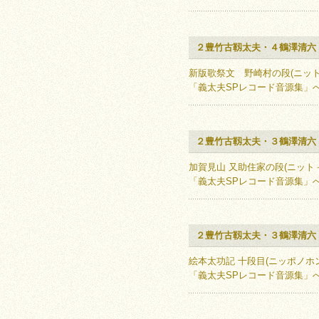
２豊竹古靱太夫・４鶴澤清六
新版歌祭文 野崎村の段(ニット
「義太夫SPレコード音源集」
２豊竹古靱太夫・３鶴澤清六
加賀見山 又助住家の段(ニット
「義太夫SPレコード音源集」
２豊竹古靱太夫・３鶴澤清六
絵本太功記 十段目(ニッポノホ
「義太夫SPレコード音源集」