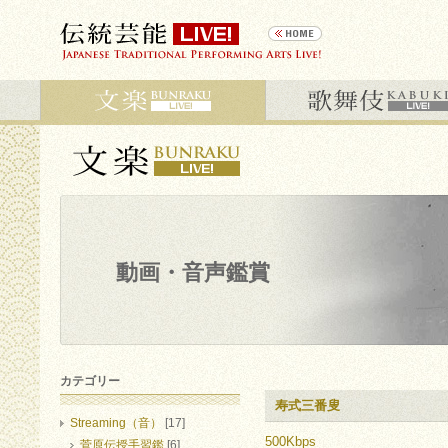
動画・音声鑑賞
カテゴリー
寿式三番叟
Streaming（音）
[17]
500Kbps
菅原伝授手習鑑
[6]