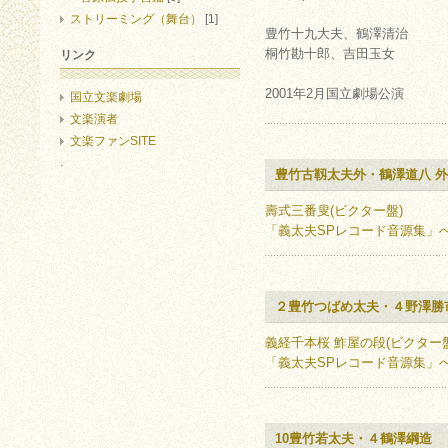
ストリーミング（舞台）
[1]
豊竹十九大夫、鶴澤清治
桐竹勘十郎、吉田玉女
リンク
2001年2月国立劇場公演
国立文楽劇場
文楽演者
文楽ファンSITE
.
豊竹古靱太夫外・鶴澤道八 外
壽式三番叟(ビクター盤)
「義太夫SPレコード音源集」
２豊竹つばめ太夫・４野澤勝
義経千本桜 鮓屋の段(ビクター盤
「義太夫SPレコード音源集」
10豊竹若太夫・４鶴澤綱造