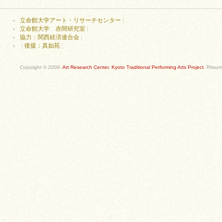
立命館大学アート・リサーチセンター
|
立命館大学 赤間研究室
|
協力：関西経済連合会
|
|
後援：真如苑
|
Copyright © 2006-
Art Research Center
,
Kyoto Traditional Performing Arts Project
, Ritsum